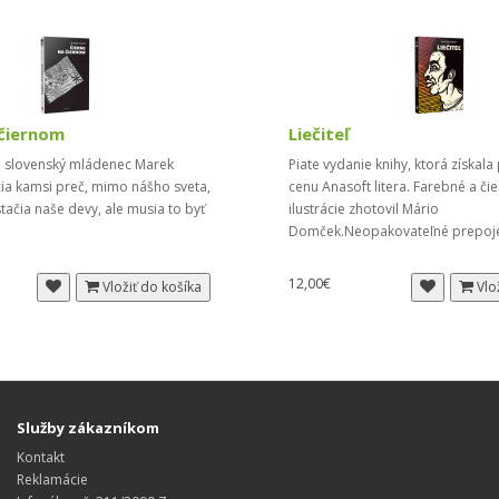
 čiernom
Liečiteľ
či slovenský mládenec Marek
Piate vydanie knihy, ktorá získala
ia kamsi preč, mimo nášho sveta,
cenu Anasoft litera. Farebné a či
ačia naše devy, ale musia to byť
ilustrácie zhotovil Mário
Domček.Neopakovateľné prepoje
12,00€
Vložiť do košíka
Vlo
Služby zákazníkom
Kontakt
Reklamácie