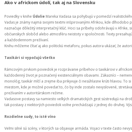
Ako v africkom údolí, tak aj na Slovensku
Poviedky v knihe 
Údolie
 Mareka Vadasa sa pohybujú v pomedzí realistického
Vadas je známy najmä svojimi textmi inšpirovanými Afrikou, kde dlhodobo pô
naznačuje dôležitý interpretačný kľúč. Hoci sa príbehy odohrávajú v Afrike, 
občianskych slobôd alebo atmosféru neistoty v spoločnosti. Texty presahujú 
a každodennom prežívaní.
Knihu môžeme čítať aj ako politickú metaforu, pokus autora ukázať, že auto
Taxikári si vypočujú všetko
Rámcovým prvkom poviedok je rozprávanie príbehov o taxikárovi v africkom 
každodenný život je poznačený existenciálnymi obavami. Zákazníci – nemenov
monológ, taxikár mlčí a zrejme iba prikyvuje či nesúhlasne krúti hlavou. To
miestom, kde je možné povedať to, čo by inde zostalo nevyslovené, stretáva
prežívaním v autoritárskom režime.
Vadasove postavy sa namiesto veľkých dramatických gest sústreďujú na drob
tak postavy z niektorých poviedok voľne prechádzajú z jednej do druhej. Výsle
Rozdielne sudy, to isté víno
Veľmi silné sú scény, v ktorých sa objavuje armáda. Vojaci v texte často nev