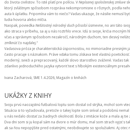
do života civilistov. To isté platí pre políciu. V 
Nepísanej spoločenskej zmluve
 s
ktorý zvláštnym spôsobom rozpráva nekompromisne o rôznych, podľa neho zá
auta k úplatku. Pripomína vám to niečo? Vadas ukazuje, že násilie nemusí b
ľudia hovoria alebo mlčia.
Naopak, poviedka 
Neľútostný národný duch
 pôsobí úsmevne, no ani táto svoj
ako straca v príbehu, sa aj u nás roztrhlo vrece. Idú si svoje, kričia mocným
včas a správnym spôsobom nezakročí, národným duchom, ten desivý neľútos
zmlknúť čo najďalej.“
Vadasova próza je charakteristická úspornosťou, no mimoriadne presným ja
často pracuje s náznakom. Práve vďaka tomu získava text vlastnú poetickosť. V
moderný, svieži a prepracovaný, každé slovo starostlivo zvážené. Vadas tak
zdanlivo jednoduchého jazyka vytvoriť text s hlbokým existenciálnym presa
Ivana Zacharová, 
SME 1.4.2026, 
Magazín o knihách
UKÁŽKY Z KNIHY
Svoju prvú naozajstnú futbalovú loptu som dostal od strýka, mohol som vte
Situácia si to vyžadovala, pretože o takej lopte som sníval a podobnú nemal n
u nás nedalo dostať za žiadnych okolností. Bola z imitácie kože a mala aj tie
Dva dni som si ju kopal sám na dvore o múr domu, mal som strach vyjsť s tak
ak sa ňou nepopýšite pred ostatnými, neobdivujete so spolužiakmi. Aj otec ma