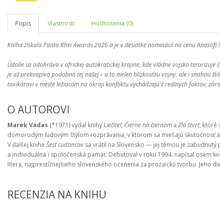
Popis
Vlastnosti
Hodnotenia (0)
Kniha získala Panta Rhei Awards 2026 a je v desiatke nominácií na cenu Anasoft l
Údolie sa odohráva v africkej autokratickej krajine, kde vládne vojsko terorizuje 
je až prekvapivo podobná tej našej – a to nielen blízkosťou vojny, ale i snaho
taxikárovi v meste ležiacom na okraji konfliktu vychádzajú z reálnych faktov, zá
O AUTOROVI
Marek Vadas
(*1971) vydal knihy
Liečiteľ, Čierne na čiernom
a
Zlá štvrť
, ktoré
domorodým ľudovým štýlom rozprávania, v ktorom sa miešajú skutočnosť a fa
V ďalšej knihe
Šesť cudzincov
sa vrátil na Slovensko — jej témou je zabudnutý
a individuálna i spoločenská pamäť. Debutoval v roku 1994, napísal osem kní
litera, najprestížnejšieho slovenského ocenenia za prozaickú tvorbu. Jeho di
RECENZIA NA KNIHU