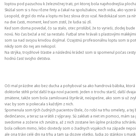
loptou pod pazuchou k železničnej trati, pri ktorej bola najvhodnejšia plocha
Skúšal som si s ňou rôzne finty a čakal na spolužiakov, nech vidia, ako vyzer
Leopold, drgol do mňa a loptu mi bez slova drzo vzal. Nedokázal som za ním an
na dve časti, moment, keď som zistil, že ľudia sú zlí.
Keď som doma povedal, čo sa stalo, otec prisľúbil, že to vyrieši, zlodej bud
novú. No čas bežal a nič sa nestalo. Futbal sme hrávali s plastovými mäkkými
som sa nad svojou krivdou dojímal. Ozajstnú profesionálnu loptu som si poto
nikdy som do nej ani nekopol.
Na strýka, trojdňové šťastie a následnú krádež som si spomenul počas cesty
hodnú časť svojho detstva.
Oči mal prázdne ako bez ducha a pohyboval sa ako handrová bábika, ktorá 
doktorke stihli prísť ďalší traja noví pacienti. Jeden o trochu starší, ďalší d
zmätene, takže som bola zamilovaná štyrikrát, neúspešne, ako som si už zv
viac by som si pokecala s každým z nich.
Spomenula som tých čudných pacientov Etele, čo robí na trhu omelety, a tej b
dedinčanov, a teraz sa vrátili z výpravy. Sú zakliati a niet im pomoci, mám sa
svedomie a zožerie ich zvnútra, až z nich zostane len úplne prázdna schránk
bola celkom mimo, lebo dovtedy som o žiadnych vojakoch na západe nepočula
ale ona trávi celé dni na trhu a tam sa dozvie všetko, ľudia zo stánkov s mas