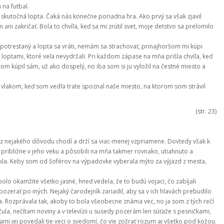
 na futbal.
á skutočná lopta. Čaká nás konečne poriadna hra. Ako prvý sa však zjavil
i zakričať. Bola to chvíľa, keď sa mi zrútil svet, moje detstvo sa prelomilo
e potrestaný a lopta sa vráti, nemám sa strachovať, prinajhoršom mi kúpi
 loptami, ktoré veľa nevydržali. Pri každom zápase na mňa prišla chvíľa, keď
m kúpil sám, už ako dospelý, no iba som si ju vyložil na čestné miesto a
 vlakom, keď som vedľa trate spoznal naše miesto, na ktorom som strávil
(str. 23)
z nejakého dôvodu chodí a drží sa viac-menej vzpriamene. Dovtedy však k
vaja približne v jeho veku a pôsobili na mňa takmer rovnako, utiahnuto a
ykla. Keby som od šoférov na výpadovke vyberala mýto za výjazd z mesta,
olo okamžite všetko jasné, hneď vedela, že to budú vojaci, čo zabíjali
 pozerať po iných. Nejaký čarodejník zariadil, aby sa v ich hlavách prebudilo
a. Rozprávala tak, akoby to bola všeobecne známa vec, no ja som z tých rečí
, nečítam noviny a v televízii u susedy pozerám len súťaže s pesničkami,
kami jej povedali tie veci o svedomí, čo vie zožrať rozum aj všetko pod kožou.