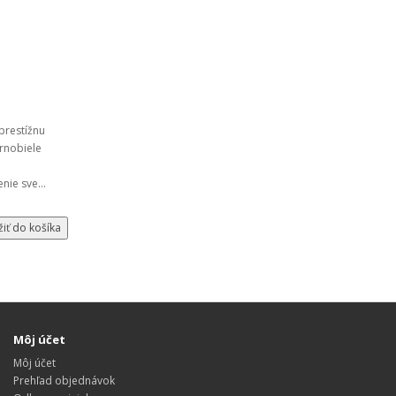
 prestížnu
ernobiele
nie sve...
žiť do košíka
Môj účet
Môj účet
Prehľad objednávok