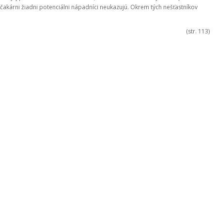
akárni žiadni potenciálni nápadníci neukazujú. Okrem tých nešťastníkov
(str. 113)