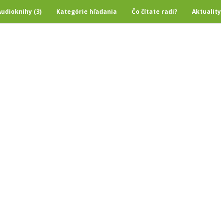
Audioknihy (3)
Kategórie hľadania
Čo čítate radi?
Aktuality