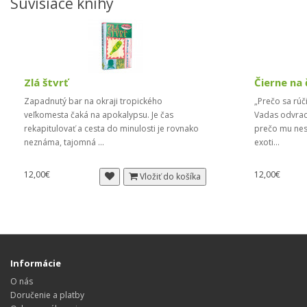
Súvisiace knihy
Zlá štvrť
Čierne na
Zapadnutý bar na okraji tropického
„Prečo sa rú
veľkomesta čaká na apokalypsu. Je čas
Vadas odvrac
rekapitulovať a cesta do minulosti je rovnako
prečo mu nest
neznáma, tajomná ...
exoti...
12,00€
12,00€
Vložiť do košíka
Informácie
O nás
Doručenie a platby