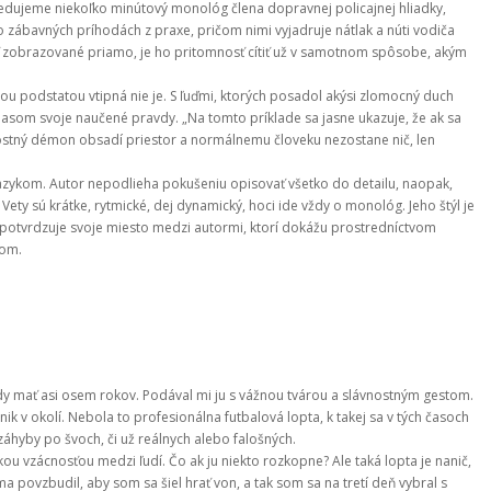
ledujeme niekoľko minútový monológ člena dopravnej policajnej hliadky, 
bavných príhodách z praxe, pričom nimi vyjadruje nátlak a núti vodiča 
yť zobrazované priamo, je ho pritomnosť cítiť už v samotnom spôsobe, akým 
ou podstatou vtipná nie je. S ľuďmi, ktorých posadol akýsi zlomocný duch 
 hlasom svoje naučené pravdy. „Na tomto príklade sa jasne ukazuje, že ak sa 
tný démon obsadí priestor a normálnemu človeku nezostane nič, len 
zykom. Autor nepodlieha pokušeniu opisovať všetko do detailu, naopak, 
ety sú krátke, rytmické, dej dynamický, hoci ide vždy o monológ. Jeho štýl je 
 potvrdzuje svoje miesto medzi autormi, ktorí dokážu prostredníctvom 
hom.
dy mať asi osem rokov. Podával mi ju s vážnou tvárou a slávnostným gestom.
ik v okolí. Nebola to profesionálna futbalová lopta, k takej sa v tých časoch
 záhyby po švoch, či už reálnych alebo falošných.
ou vzácnosťou medzi ľudí. Čo ak ju niekto rozkopne? Ale taká lopta je nanič,
 povzbudil, aby som sa šiel hrať von, a tak som sa na tretí deň vybral s