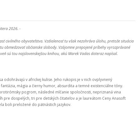
itera 2026. -
časť civilného obyvateľstva. Vzdialenosť tu však nezohráva úlohu, pretože situácia
u štátu obmedzovať občianske slobody. Vzájomne prepojené príbehy vyrozprávané
roveň sú tou najslovenskejšou knihou, akú Marek Vadas doteraz napísal.
 sa odohrávajú v africkej kulise. Jeho rukopis je v nich ovplyvnený
ntázia, mágia a čierny humor, absurdita a temné existenciálne tóny.
 protirómsky pogrom, následné mlčanie spoločnosti, nepriznaná vina
h pre dospelých, tri pre detských čitateľov a je laureátom Ceny Anasoft
ela boli preložené do pätnástich jazykov.