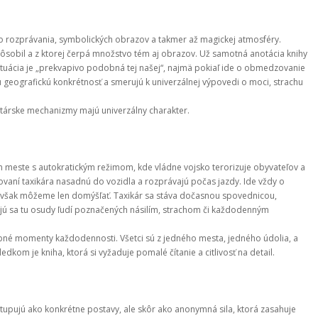
 rozprávania, symbolických obrazov a takmer až magickej atmosféry. 
sobil a z ktorej čerpá množstvo tém aj obrazov. Už samotná anotácia knihy 
situácia je „prekvapivo podobná tej našej“, najmä pokiaľ ide o obmedzovanie 
geografickú konkrétnosť a smerujú k univerzálnej výpovedi o moci, strachu 
ritárske mechanizmy majú univerzálny charakter.
meste s autokratickým režimom, kde vládne vojsko terorizuje obyvateľov a 
aní taxikára nasadnú do vozidla a rozprávajú počas jazdy. Ide vždy o 
 si však môžeme len domýšľať. Taxikár sa stáva dočasnou spovednicou, 
jú sa tu osudy ľudí poznačených násilím, strachom či každodenným 
né momenty každodennosti. Všetci sú z jedného mesta, jedného údolia, a 
dkom je kniha, ktorá si vyžaduje pomalé čítanie a citlivosť na detail.
ystupujú ako konkrétne postavy, ale skôr ako anonymná sila, ktorá zasahuje 