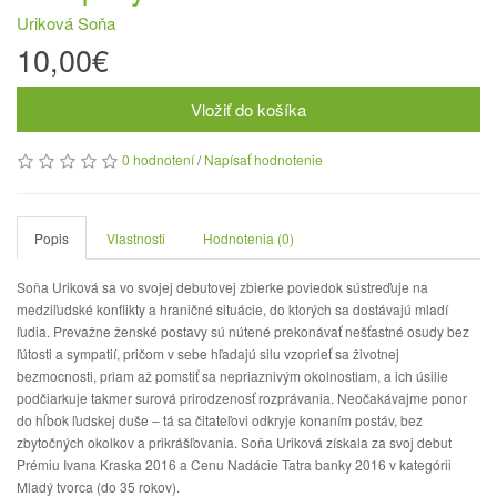
Uriková Soňa
10,00€
Vložiť do košíka
0 hodnotení
/
Napísať hodnotenie
Popis
Vlastnosti
Hodnotenia (0)
Soňa Uriková sa vo svojej debutovej zbierke poviedok sústreďuje na
medziľudské konflikty a hraničné situácie, do ktorých sa dostávajú mladí
ľudia. Prevažne ženské postavy sú nútené prekonávať nešťastné osudy bez
ľútosti a sympatií, pričom v sebe hľadajú silu vzoprieť sa životnej
bezmocnosti, priam až pomstiť sa nepriaznivým okolnostiam, a ich úsilie
podčiarkuje takmer surová prirodzenosť rozprávania. Neočakávajme ponor
do hĺbok ľudskej duše – tá sa čitateľovi odkryje konaním postáv, bez
zbytočných okolkov a prikrášľovania. Soňa Uriková získala za svoj debut
Prémiu Ivana Kraska 2016 a Cenu Nadácie Tatra banky 2016 v kategórii
Mladý tvorca (do 35 rokov).