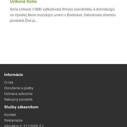
Uriková Soňa
Soňa Uriková (1988) vyštudovala filmovú scenáristiku a dramaturgiu
na Vysokej škole múzických umení v Bratislave. Debutovala zbierkou
poviedok Živé pl...
Informácie
O nás
Doručenie a platby
Ochrana súkromia
Nákupný poriadok
Služby zákazníkom
Kontakt
Reklamácie
Infozákon č. 211/2000 Z.z.