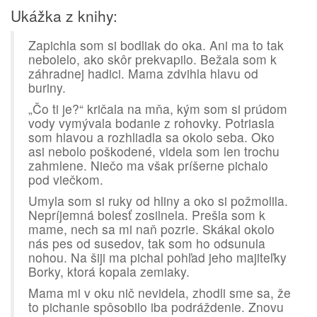
Ukážka z knihy:
Zapichla som si bodliak do oka. Ani ma to tak
nebolelo, ako skôr prekvapilo. Bežala som k
záhradnej hadici. Mama zdvihla hlavu od
buriny.
„Čo ti je?“ kričala na mňa, kým som si prúdom
vody vymývala bodanie z rohovky. Potriasla
som hlavou a rozhliadla sa okolo seba. Oko
asi nebolo poškodené, videla som len trochu
zahmlene. Niečo ma však príšerne pichalo
pod viečkom.
Umyla som si ruky od hliny a oko si požmolila.
Nepríjemná bolesť zosilnela. Prešla som k
mame, nech sa mi naň pozrie. Skákal okolo
nás pes od susedov, tak som ho odsunula
nohou. Na šiji ma pichal pohľad jeho majiteľky
Borky, ktorá kopala zemiaky.
Mama mi v oku nič nevidela, zhodli sme sa, že
to pichanie spôsobilo iba podráždenie. Znovu