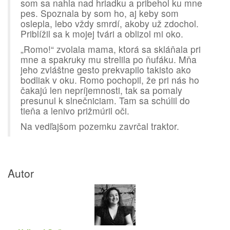
som sa nahla nad hriadku a pribehol ku mne
pes. Spoznala by som ho, aj keby som
oslepla, lebo vždy smrdí, akoby už zdochol.
Priblížil sa k mojej tvári a oblizol mi oko.
„Romo!“ zvolala mama, ktorá sa skláňala pri
mne a spakruky mu strelila po ňufáku. Mňa
jeho zvláštne gesto prekvapilo takisto ako
bodliak v oku. Romo pochopil, že pri nás ho
čakajú len nepríjemnosti, tak sa pomaly
presunul k slnečniciam. Tam sa schúlil do
tieňa a lenivo prižmúril oči.
Na vedľajšom pozemku zavrčal traktor.
Autor