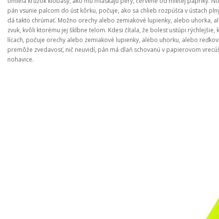
omieľa krúžok klobásy, ako mu mľaskajú pery, červené od mletej papriky. Nož
pán vsunie palcom do úst kôrku, počuje, ako sa chlieb rozpúšťa v ústach plnýc
dá takto chrúmať. Možno orechy alebo zemiakové lupienky, alebo uhorka, aleb
zvuk, kvôli ktorému jej šklbne telom. Kdesi čítala, že bolesť ustúpi rýchlejšie, k
lícach, počuje orechy alebo zemiakové lupienky, alebo uhorku, alebo reďkovk
premôže zvedavosť, nič neuvidí, pán má dlaň schovanú v papierovom vrecúšku
nohavice.