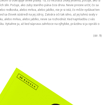
íkom si odkrajuje tenké plátky. Tá, čo neznáša zvuky jedenia, počuje, ako si
h slín. Počuje, ako zuby starého pána čosi drvia. Nevie presne určiť, čo sa
o reďkovka, alebo mrkva, alebo jablko, nie je si istá, čo môže vydávať ten
eď sa človek sústredí na jej zdroj. Zatvára oči tak silno, až jej tuhnú svaly v
u, alebo mrkvu, alebo jablko, nevie sa rozhodnúť. Keď najmladšiu z vás
. Vytiahne ju, až keď súprava zahrkoce na výhybke, prázdnu si ju opráši o
(str. 9)