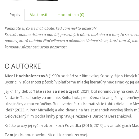
Popis
Vlastnosti
Hodnotenia (0)
Pamätáte si, čo ste mali obuté, keď vám niekto umieral?
Krehká rodinná dráma o pamäti, posledných dňoch blízkeho a o tom, čo sa zmení pr
podoby, ktorá nabáda čítať všímavo a dôkladne. Vnímať slová, ktoré tam sú, ako 
komoditu súčasnosti: svoju pozornosť.
O AUTORKE
Nicol Hochholczerová
(1999) pochádza z Rimavskej Soboty, žije v Nových
Bystrici. V súčasnosti pôsobí v platforme mladej literatúry Medziriadky; jej 
Jej knižný debut
Táto izba sa nedá zjesť
(2021) bol nominovaný na cenu Ana
Nadácie Tatra banky za umenie. Kniha bola preložená do angličtiny, nemčiny, šp
ukrajinčiny a macedónčiny. Boli uvedené tri dramatizácie tohto diela — v Me
jdeš? (2023, r. Petr Michálek) a ako divadelná hra študentiek Vysokej školy mú
Celovečerný film podľa knihy pripravuje režisérka Barbora Berezňáková.
Krátke prózy jej vyšli v zborníkoch Poviedka (2016, 2019) a v antológiách M
Tam
je druhou novelou Nicol Hochholczerovej.