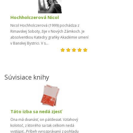
Hochholczerová Nicol
Nicol Hochholczerová (1999) pochádza z
Rimavskej Soboty, žije v Nových Zámkoch. Je
absolventkou Katedry grafiky Akadémie umení
v Banskej Bystrici. V s...
Súvisiace knihy
Táto izba sa nedá zjesť
Ona má dvanásť, on päťdesiat. Vzťahový
kolotoč, z ktorého sa tak celkom nedá
vystúpiť...Príbeh vyrozprávaný z pohľadu