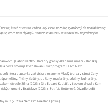
e tie, ktoré tu zostali. Príbeh, aký všetci poznáte, vybrúsený do neočakávanej
aj tie, ktoré nám chýbajú. Ponoriť sa do textu a venovať mu najvzácnejšiu
 Zámkoch. Je absolventkou Katedry grafiky Akadémie umení v Banskej
ďalšia cesta smeruje k vzdelávaniu skrz program Teach Next.
soft litera a autorka zaň získala ocenenie Mladý tvorca v rámci Ceny
anielčiny, fínčiny, češtiny, poľštiny, maďarčiny, srbčiny, bulharčiny,
stskom divadle Žilina (2023, réžia Eduard Kudláč), v českom divadle Kam
zických umení v Bratislave (2023, r. Patrícia Rotterová, Divadlo LAB).
astný muž (2023) a Nemastná-neslaná (2026).