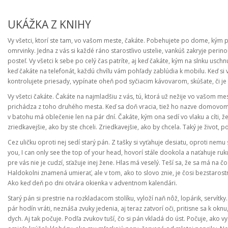
UKÁŽKA Z KNIHY
Vy všetci, ktorí ste tam, vo vašom meste, čakáte. Pobehujete po dome, kým p
omrvinky. Jedna z vás si každé ráno starostlivo ustelie, vankúš zakryje perin
posteľ. Vy všetci k sebe po celý čas patríte, aj keď čakáte, kým na slnku usch
keď čakáte na telefonát, každú chvíľu vám pohľady zablúdia k mobilu. Keď si 
kontrolujete priesady, vypínate oheň pod syčiacim kávovarom, skúšate, či je
Vy všetci čakáte. Čakáte na najmladšiu z vás, tú, ktorá už nežije vo vašom me
prichádza z toho druhého mesta. Keď sa doň vracia, tiež ho nazve domovom. V
v batohu má oblečenie len na pár dní. Čakáte, kým ona sedí vo vlaku a cíti, ž
zriedkavejšie, ako by ste chceli. Zriedkavejšie, ako by chcela. Taký je život, p
Cez uličku oproti nej sedí starý pán. Z tašky si vyťahuje desiatu, oproti nem
you, I can only see the top of your head, hovorí stále dookola a naťahuje ru
pre vás nie je cudzí, sťažuje inej žene. Hlas má veselý. Teší sa, že sa má na 
Haldokolni znamená umierať, ale v tom, ako to slovo znie, je čosi bezstarostné
Ako keď deň po dni otvára okienka v adventnom kalendári.
Starý pán si prestrie na rozkladacom stolíku, vyloží naň nôž, lopárik, servítk
pár hodín vráti, neznáša zvuky jedenia, aj teraz zatvorí oči, pritisne sa k ok
dych. Aj tak počuje. Podľa zvukov tuší, čo si pán vkladá do úst. Počuje, ako 