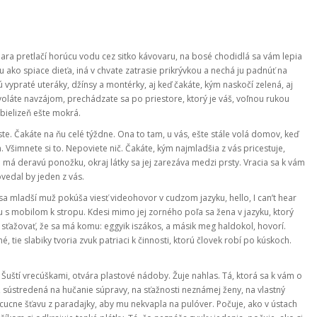
ara pretlačí horúcu vodu cez sitko kávovaru, na bosé chodidlá sa vám lepia
ou ako spiace dieťa, iná v chvate zatrasie prikrývkou a nechá ju padnúť na
nú vypraté uteráky, džínsy a montérky, aj keď čakáte, kým naskočí zelená, aj
voláte navzájom, prechádzate sa po priestore, ktorý je váš, voľnou rukou
 bielizeň ešte mokrá.
ste. Čakáte na ňu celé týždne. Ona to tam, u vás, ešte stále volá domov, keď
šimnete si to. Nepoviete nič. Čakáte, kým najmladšia z vás pricestuje,
e má deravú ponožku, okraj látky sa jej zarezáva medzi prsty. Vracia sa k vám
ovedal by jeden z vás.
u sa mladší muž pokúša viesť videohovor v cudzom jazyku, hello, I can’t hear
ku s mobilom k stropu. Kdesi mimo jej zorného poľa sa žena v jazyku, ktorý
čo sťažovať, že sa má komu: eggyik iszákos, a másik meg haldokol, hovorí.
, tie slabiky tvoria zvuk patriaci k činnosti, ktorú človek robí po kúskoch.
y. Šuští vrecúškami, otvára plastové nádoby. Žuje nahlas. Tá, ktorá sa k vám o
nu, sústredená na hučanie súpravy, na sťažnosti neznámej ženy, na vlastný
vycucne šťavu z paradajky, aby mu nekvapla na pulóver. Počuje, ako v ústach