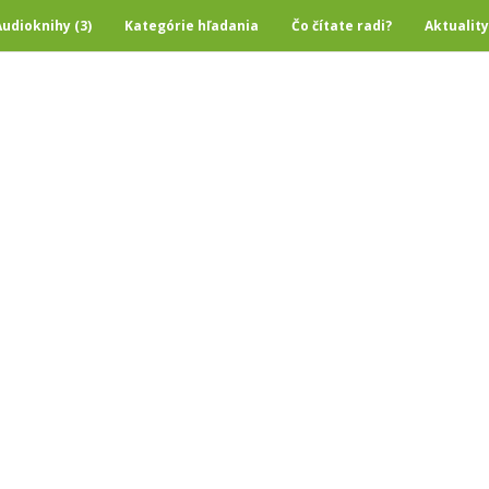
Audioknihy (3)
Kategórie hľadania
Čo čítate radi?
Aktuality