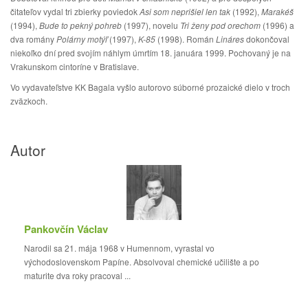
čitateľov vydal tri zbierky poviedok
Asi som neprišiel len tak
(1992),
Marakéš
(1994),
Bude to pekný pohreb
(1997), novelu
Tri ženy pod orechom
(1996) a
dva romány
Polárny motýľ
(1997),
K-85
(1998). Román
Lináres
dokončoval
niekoľko dní pred svojím náhlym úmrtím 18. januára 1999. Pochovaný je na
Vrakunskom cintoríne v Bratislave.
Vo vydavateľstve KK Bagala vyšlo autorovo súborné prozaické dielo v troch
zväzkoch.
Autor
Pankovčín Václav
Narodil sa 21. mája 1968 v Humennom, vyrastal vo
východoslovenskom Papíne. Absolvoval chemické učilište a po
maturite dva roky pracoval ...