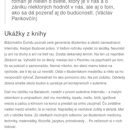
román je nielen o svete, ktorý je v nás a o
zániku niektorých hodnôt v nás, ale aj o tom,
ako sa dá pozerať aj do budúcnosti. (Václav
Pankovčín)
Ukážky z knihy
Bláznivého Ďuňďu poznali celé generácie študentov a všetci zamestnanci
Internátu. Kedysi študoval právo. V treťom ročníku vyletel zo skúšky. Neurobil
ju ani na druhý a ani na tretí raz. Dostal dekanský termín. Na ten už neprišiel.
Zbláznil sa. Vyhodili ho zo školy: mesiac bol v Pezinku na psychiatrii po tom,
čo sa pokúsil o samovraždu. Nemal nikoho, len starú mamu kdesi na
východe, ale k tej sa už nevrátil. Ostal v študentskom mestečku a nikto sa ho
neopovážil vyhnať. Zamestnali ho ako pomocnú silu. Na pol úväzku. Odvtedy
zbiera smetie okolo budov a upratuje pri kontajneroch v suteréne.
Dali mu izbičku na Barakoch, neskôr v prvom suteréne Internátu – s malým
okienkom a umývadlom; dali mu montérky, lopatu, metlu, fúrik, igelitové
vrecia a palicu s klincom na konci a prestali sa oňho zaujímať. Čo zvláštne
našiel medzi smetím, to si nechal. Najradšej si nechával zošity a skriptá. Mal
ich v izbičke tisíce. Zo všetkých možných odborov: po študentoch medicíny,
techniky, matematiky, filozofie, jazykov, prírodovedy… Po večeroch si v nich
listoval.