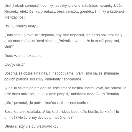
Druhý okruh cenností: hodinky, retiazky, prstene, náušnice, náramky, kľúče,
kľúčenky, električenky, preukazy, perá, ceruzky, gombíky, šminky a kadejaké
iné vzácnosti.
(str. 7, Polárny motýľ)
„Bola som u právnika,“ šepkala, aby sme nepočuli, ale dedo bol nahluchlý,
a tak musela šepkať dosť hlasno. „Právnik povedal, že to musíš podpísať,
vieš?“
Dedo vzal do rúk papier.
„Veď je čistý.“
Bosorka sa obzrela na nás, či nepočúvame. Tvárili sme sa, že skúmame
povrch plafóna: bol krivý, omietnutý neohrabane.
„Vieš, to sa tam potom dopíše, ešte sme to nestihli sformulovať, ale právnik to
ešte dnes naklepe, len to tu dole podpíš,“ nabádala deda Stará Bosorka.
„Nie,“ povedal, „to počká, keď sa vrátim z nemocnice.“
Bosorka sa rozplakala: „A čo, keď s tebou bude ešte horšie, čo keď mi tu
umrieš? No čo si my dve potom počneme?“
Utrela si slzy bielou vreckovôčkou.