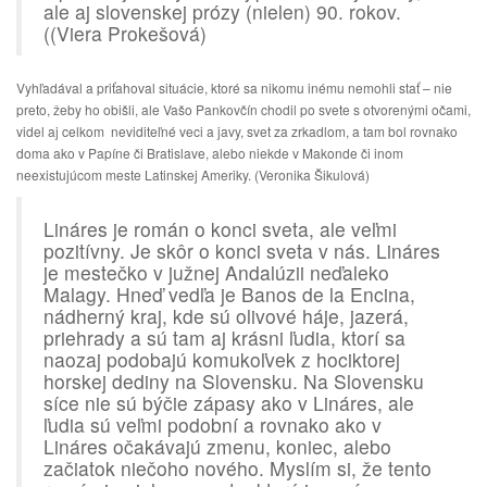
ale aj slovenskej prózy (nielen) 90. rokov.
((Viera Prokešová)
Vyhľadával a priťahoval situácie, ktoré sa nikomu inému nemohli stať – nie
preto, žeby ho obišli, ale Vašo Pankovčín chodil po svete s otvorenými očami,
videl aj celkom neviditeľné veci a javy, svet za zrkadlom, a tam bol rovnako
doma ako v Papíne či Bratislave, alebo niekde v Makonde či inom
neexistujúcom meste Latinskej Ameriky. (Veronika Šikulová)
Lináres je román o konci sveta, ale veľmi
pozitívny. Je skôr o konci sveta v nás. Lináres
je mestečko v južnej Andalúzii neďaleko
Malagy. Hneď vedľa je Banos de la Encina,
nádherný kraj, kde sú olivové háje, jazerá,
priehrady a sú tam aj krásni ľudia, ktorí sa
naozaj podobajú komukoľvek z hociktorej
horskej dediny na Slovensku. Na Slovensku
síce nie sú býčie zápasy ako v Lináres, ale
ľudia sú veľmi podobní a rovnako ako v
Lináres očakávajú zmenu, koniec, alebo
začiatok niečoho nového. Myslím si, že tento