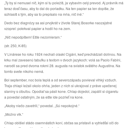
„Ty by si nemusel nič, kým si tu poležíš, ja vybavím celý prevod. Aj právnik má
teraz dosť času, aby to dal do poriadku. Na ten papier sa len dopíše, že
súhlasíš s tým, aby sa to prepísalo na mňa, nič iné.“
Dedo bez diagnózy sa asi prvýkrát v živote Starej Bosorke naozajstné
vzoprel: pokrkval papier a hodil ho na zem.
„Nič nepodpíšem! Ešte nezomieram.“
(str. 250, K-85)
V Linárese ho roku 1924 nechali olaskí Cigáni, keď prechádzali dolinou. Na
krku mal zavesenú tabuľku s textom v dvoch jazykoch: volá sa Paolo Fabíni,
narodil sa pred dvoma rokmi 28. augusta na sviatok svätého Augustína. Na
tomto svete nikoho nemá.
Bol september, noc bola teplá a od severozápadu povieval vlhký vzduch.
Traja chlapi ležali okolo ohňa, jeden z nich si ukrajoval z práve upečenej
slaniny s cibuľou. Opodiaľ sa pásli kone. Chlap dojedol, zapálil si cigaretu
a povedal ostatným, že sa ešte ide pozrieť na kone.
„Akoby niečo zavetrili,“ povedal. „Sú nepokojné.“
„Možno vlk.“
Chlap obišiel stádo osemnástich koní, občas sa pristavil a vytriešťal oči do