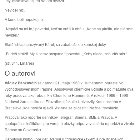
tmy, osvetľovanej len svitom hviezd.
Nevidel nič.
A kone boli nepokojné.
„Nepáči sa mi to,“ povedal, keď sa vrátil k ohňu. „Kone sa plašia, ale nič som
nevidel.“
Starší chlap, prezývaný Károľ, sa zababušil do konskej deky.
„Budeš strážiť. My si teraz pospíme,“ povedal. „Keby niečo, zobudíš nás.“
(str. 311, Lináres)
O autorovi
Václav Pankovčín
sa narodil 21. mája 1968 v Humennom, vyrastal vo
východoslovenskom Papíne. Absolvoval chemické učilište a po maturite dva
roky pracoval ako robotník v Chemlone Humenné. V rokoch 1986 – 1990
študoval žurnalistiku na Filozofickej fakulte Univerzity Komenského v
Bratislave, kde neskôr aj učil. Aktívne sa zúčastnil Nežnej revolúcie.
Pracoval ako reportér denníkov Telegraf, Smena, SME a Pravda. V
spolupráci s Inštitútom pre verejné otázky pripravoval sériu reportáží o živote
Rómov na Slovensku.
Debutoval knihou pre deti
Mamut v chladničke
(1992) a pre dospelých