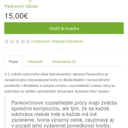
Pankovčín Václav
15,00€
Vložiť do košíka
0 hodnotení
/
Napísať hodnotenie
Popis
Vlastnosti
Hodnotenia (0)
V 3. zväzku súborného diela talentovaného Václava Pankovčína sú
zaradené jeho dve posledné knihy zo študentského i nemocničného
prostredia v Bratislave a rukopis románu z pozostalosti Lináres, ktorý sa
odohráva na vidieku východného Slovenska. Ilustrácie Fero Guldan.
Pankovčínove rozsiahlejšie prózy majú zväčša
spoločnú kompozíciu, ale tým, že sa každá
odohráva niekde inde a každá má iné
zacielenie, tvoria výrazný celok, zaujímavý aj
v pozadí jeho vydarenej poviedkovej tvorby,