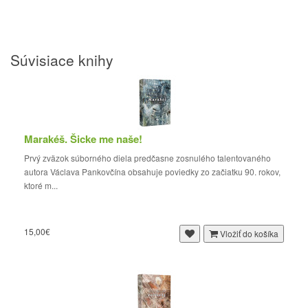
Súvisiace knihy
Marakéš. Šicke me naše!
Prvý zväzok súborného diela predčasne zosnulého talentovaného
autora Václava Pankovčína obsahuje poviedky zo začiatku 90. rokov,
ktoré m...
15,00€
Vložiť do košíka