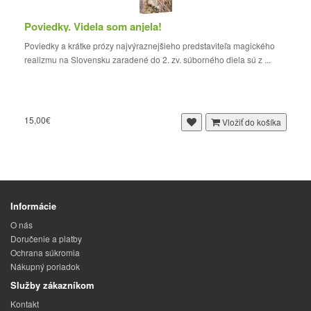
Poviedky. Videla som anjela!
Poviedky a krátke prózy najvýraznejšieho predstaviteľa magického
realizmu na Slovensku zaradené do 2. zv. súborného diela sú z ...
15,00€
Vložiť do košíka
Informácie
O nás
Doručenie a platby
Ochrana súkromia
Nákupný poriadok
Služby zákazníkom
Kontakt