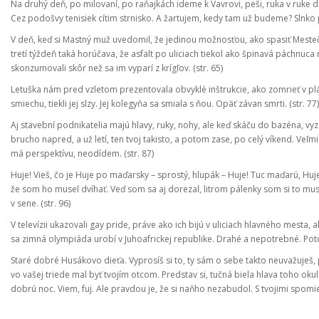
Na druhý deň, po milovaní, po raňajkách ideme k Vavrovi, peši, ruka v ruke
Cez podošvy tenisiek cítim strnisko. A žartujem, kedy tam už budeme? Slnko peč
V deň, keď si Mastný muž uvedomil, že jedinou možnosťou, ako spasiť Mestečk
tretí týždeň taká horúčava, že asfalt po uliciach tiekol ako špinavá páchnu
skonzumovali skôr než sa im vyparí z krígľov. (str. 65)
Letuška nám pred vzletom prezentovala obvyklé inštrukcie, ako zomrieť v p
smiechu, tiekli jej slzy. Jej kolegyňa sa smiala s ňou. Opäť závan smrti. (str. 77)
Aj stavební podnikatelia majú hlavy, ruky, nohy, ale keď skáču do bazéna, vy
brucho napred, a už letí, ten tvoj takisto, a potom zase, po celý víkend. Ve
má perspektívu, neodídem. (str. 87)
Huje! Vieš, čo je Huje po maďarsky – sprostý, hlupák – Huje! Tuc maďarú, Huje?
že som ho musel dvíhať. Veď som sa aj dorezal, litrom pálenky som si to muse
v sene. (str. 96)
V televízii ukazovali gay pride, práve ako ich bijú v uliciach hlavného mesta
sa zimná olympiáda urobí v Juhoafrickej republike. Drahé a nepotrebné. Potom
Staré dobré Husákovo dieťa. Vyprosíš si to, ty sám o sebe takto neuvažuješ,
vo vašej triede mal byť tvojím otcom. Predstav si, tučná biela hlava toho oku
dobrú noc. Viem, fuj. Ale pravdou je, že si naňho nezabudol. S tvojimi spomienk