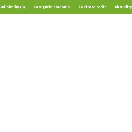
Audioknihy (3)
Kategórie hľadania
Čo čítate radi?
Aktuality