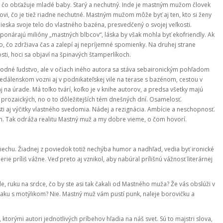
, čo obťažuje mladé baby. Starý a nechutný. Inde je mastným mužom človek
ovi, čo je tiež riadne nechutné. Mastným mužom môže byť aj ten, kto si ženy
eska svoje telo do vlastného bazéna, presvedčený o svojej veľkosti.
ponárajú milióny „mastných blbcov“, láska by však mohla byť ekofriendly. Ak
, čo zdržiava čas a zalepí aj nepríjemné spomienky. Na druhej strane
ti, hoci sa objaví na špinavých štamperlíkoch.
dné ľudstvo, ale v očiach iného autora sa stáva sebaironickým pohľadom
dálenskom vozni aj v podnikateľskej vile na terase s bazénom, cestou v
j na úrade. Má toľko tvárí, koľko je v knihe autorov, a predsa všetky majú
 prozaických, no o to dôležitejších tém dnešných dní. Osamelosť.
i aj výčitky vlastného svedomia. Nádej a rezignácia. Ambície a neschopnosť.
ám. Tak odráža realitu Mastný muž a my dobre vieme, o čom hovorí.
chu. Žiadnej z poviedok totiž nechýba humor a nadhľad, vedia byť ironické
e príliš vážne. Veď preto aj vznikol, aby nabúral prílišnú vážnosť literárnej
, ruku na srdce, čo by ste asi tak čakali od Mastného muža? Že vás obslúži v
fraku s motýlikom? Nie. Mastný muž vám pustí punk, naleje borovičku a
torými autori jednotlivých príbehov hľadia na náš svet. Sú to majstri slova,