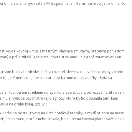
 kniha z dielne vydavateľa KK Bagalu nie len literárnou hrou. Je to kniha, čo
tnosti vojde kovboj – muž s mastnými vlasmi a smutným, prepitým pohľadom.
 starý a príliš zúfalý. „Dievčatá, poďte si so mnou niektorá zatancovať. Len
som bola v tej vírivke, keď sa rozleteli dvere a dnu vošiel obézny, ale nie
cii, aj nič nedbal a jebe si to priamo ku mne do tej vaničky, chytá sa
 pálenkou, ba ani strieľanie do spánku alebo srdca, podrezávanie žíl vo vani,
ba mu aj výhoda psychiatrickej diagnózy, ktorá by ho posunula tam, kam
la na druhú koľaj. (str. 31)
h kladie na posteľ, rovno na čisté hotelové uteráky, a myslí pri tom na mäso.
i; len na masť, ktorá z neho stekala, bola určená kovová platňa väčšia ako