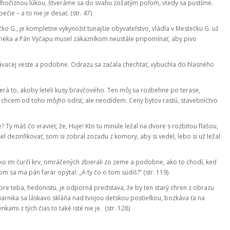
 dlhočiznou lúkou, štveráme sa do svahu zožatým poľom, vtedy sa pustíme.
ie – a to nie je desať. (str. 47)
o G., je kompletne vykynožiť tunajšie obyvateľstvo, vládla v Mestečku G. už
ca rieka a Pán Výčapu musel zákazníkom neustále pripomínať, aby pivo
lávacej veste a podobne. Odrazu sa začala chechtať, vybuchla do hlasného
zerá to, akoby leteli kusy bravčového. Ten môj sa rozbehne po terase,
ľmi chcem od toho môjho odísť, ale neodídem. Ceny bytov rastú, stavebníctvo
 Ty máš čo vravieť, že, Huje! Kto tu minule ležal na dvore s rozbitou fľašou,
l dezinfikovať, som si zobral zozadu z komory, aby si vedel, lebo si už ležal
, ako im čurčí krv, omráčených zbierali zo zeme a podobne, ako to chodí, keď
 sa ma pán farár opýtal: „A ty čo o tom súdiš?“ (str. 119)
 pre teba, hedonistu, je odporná predstava, že by ten starý chren z obrazu
liarnika sa láskavo skláňa nad tvojou detskou postieľkou, bozkáva ťa na
ami z tých čias to také isté nie je. (str. 128)