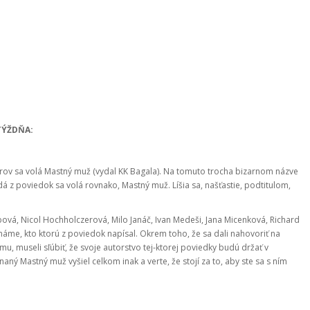
TÝŽDŇA:
rov sa volá Mastný muž (vydal KK Bagala). Na tomuto trocha bizarnom názve
ždá z poviedok sa volá rovnako, Mastný muž. Líšia sa, našťastie, podtitulom,
bová, Nicol Hochholczerová, Milo Janáč, Ivan Medeši, Jana Micenková, Richard
známe, kto ktorú z poviedok napísal. Okrem toho, že sa dali nahovoriť na
mu, museli sľúbiť, že svoje autorstvo tej-ktorej poviedky budú držať v
ý Mastný muž vyšiel celkom inak a verte, že stojí za to, aby ste sa s ním