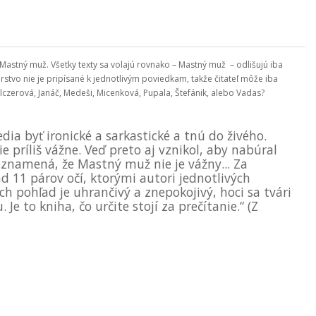
astný muž. Všetky texty sa volajú rovnako – Mastný muž – odlišujú iba
tvo nie je pripísané k jednotlivým poviedkam, takže čitateľ môže iba
olczerová, Janáč, Medeši, Micenková, Pupala, Štefánik, alebo Vadas?
ia byť ironické a sarkastické a tnú do živého.
 príliš vážne. Veď preto aj vznikol, aby nabúral
neznamená, že Mastný muž nie je vážny... Za
 11 párov očí, ktorými autori jednotlivých
ich pohľad je uhrančivý a znepokojivý, hoci sa tvári
Je to kniha, čo určite stojí za prečítanie.“ (Z