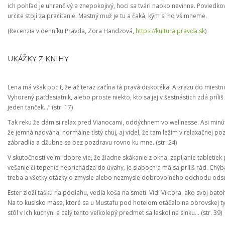
ich pohľad je uhrančivý a znepokojivý, hoci sa tvári naoko nevinne. Poviedková
určite stojí za prečítanie. Mastný muž je tu a čaká, kým si ho všimneme.
(Recenzia v denníku Pravda, Zora Handzová,
https://kultura.pravda.sk
)
UKÁŽKY Z KNIHY
Lena má však pocit, že až teraz začína tá pravá diskotéka! A zrazu do mies
Vyhorený päťdesiatnik, alebo proste niekto, kto sa jej v šestnástich zdá príliš
jeden tanček...“ (str. 17)
Tak reku že dám si relax pred Vianocami, oddýchnem vo wellnesse. Asi minútu 
že jemná nadváha, normálne tlstý chuj, aj videl, že tam ležím v relaxačnej pozí
zábradlia a džubne sa bez pozdravu rovno ku mne. (str. 24)
V skutočnosti veľmi dobre vie, že žiadne skákanie z okna, zapíjanie tabletiek
vešanie či topenie neprichádza do úvahy. Je slaboch a má sa príliš rád. Chý
treba a všetky otázky o zmysle alebo nezmysle dobrovoľného odchodu odsunu
Ester zloží tašku na podlahu, vedľa koša na smeti. Vidí Viktora, ako svoj bato
Na to kusisko mäsa, ktoré sa u Mustafu pod hotelom otáčalo na obrovskej tyč
stôl v ich kuchyni a celý tento veľkolepý predmet sa leskol na slnku... (str. 39)