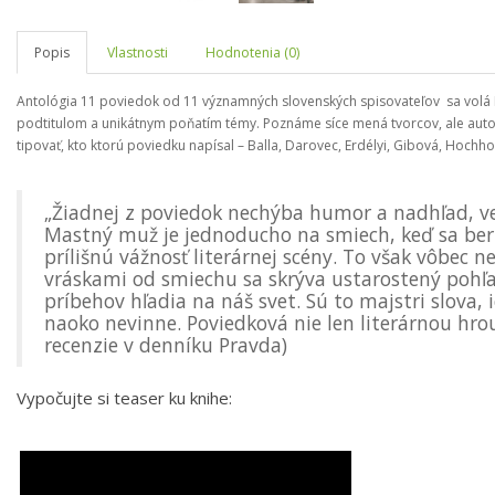
Popis
Vlastnosti
Hodnotenia (0)
Antológia 11 poviedok od 11 významných slovenských spisovateľov sa volá M
podtitulom a unikátnym poňatím témy. Poznáme síce mená tvorcov, ale autors
tipovať, kto ktorú poviedku napísal – Balla, Darovec, Erdélyi, Gibová, Hochh
„Žiadnej z poviedok nechýba humor a nadhľad, ved
Mastný muž je jednoducho na smiech, keď sa berie
prílišnú vážnosť literárnej scény. To však vôbec 
vráskami od smiechu sa skrýva ustarostený pohľad
príbehov hľadia na náš svet. Sú to majstri slova, 
naoko nevinne. Poviedková nie len literárnou hrou. 
recenzie v denníku Pravda)
Vypočujte si teaser ku knihe: