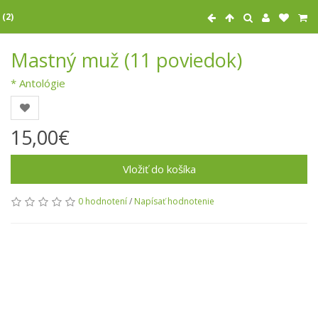
 (2)
Mastný muž (11 poviedok)
* Antológie
15,00€
Vložiť do košíka
0 hodnotení
/
Napísať hodnotenie