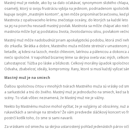
Mastný muž je niekde, ako by sa dalo očakávať, synonymom slizkého chlapa
osamelý, ktorý si svoju frustráciu vybíja na jedinom, podriadenom spoločník
kupuje svojím „mastným kontom“, aj ten môže pripomínať bravčovinu, keď pli
Mastnota z opaľovacieho krému znečisťuje oceány, do ktorých sa každé leto 
sa jej na povrchu neusadí mastný povlak. Mastnota sa môže chápať ako niečo
mastnota môže byť aj podstatou života, životodarnou silou, povlakom večnos
Mastný muž môže nadobudnúť priam apokalyptickú podobu, ktorá zničí neho
do zrkadla. Skrátka a dobre, Mastného muža môžete stretnúť v umastenom je
lietadle, aj kdesi na lazoch, medzi chlievom, latrínou a pálenicou a dokonca a
niečo spoločné. V napohľad bizarnej téme sa skrýva oveľa viac iných, celkom
Ľahostajnosť. Túžba po láske a blízkosti. Celkový morálny úpadok spoločnost
Odvaha, zbabelosť, ideály, kompromisy. Rany, ktoré si musí každý vylízať s
Mastný muž je na smiech
Ďalšou spoločnou črtou v mnohých tvárach Mastného muža sú vrásky od smie
a sarkastické a tnú do živého. Mastný muž je jednoducho na smiech, keď sa beri
scény. To však vôbec neznamená, že Mastný muž nie je vážny.
Niekto by Mastnému mužovi mohol vyčítať, že je vulgárny až obscénny, nuž ale
rukavičkách a servíruje na striebre? Že vám predvedie sláčikový koncert vo 
postrčí kotlík toho, čo sme si sami navarili.
Za vráskami od smiechu sa skrýva ustarostený pohľad jedenástich párov očí, k