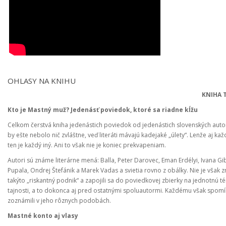
OHLASY NA KNIHU
KNIHA 
Kto je Mastný muž? Jedenásť poviedok, ktoré sa riadne kĺžu
Celkom čerstvá kniha jedenástich poviedok od jedenástich slovenských auto
by ešte nebolo nič zvláštne, veď literáti mávajú kadejaké „úlety“. Lenže aj ka
ten je každý iný. Ani to však nie je koniec prekvapeniam.
Autori sú známe literárne mená: Balla, Peter Darovec, Eman Erdélyi, Ivana Gi
Pupala, Ondrej Štefánik a Marek Vadas a svietia rovno z obálky. Nie je však 
takýto „riskantný podnik“ a zapojili sa do poviedkovej zbierky na jednotnú té
tajnosti, a to dokonca aj pred ostatnými spoluautormi. Každému však spomínan
zoznámili v jeho rôznych podobách.
Mastné konto aj vlasy