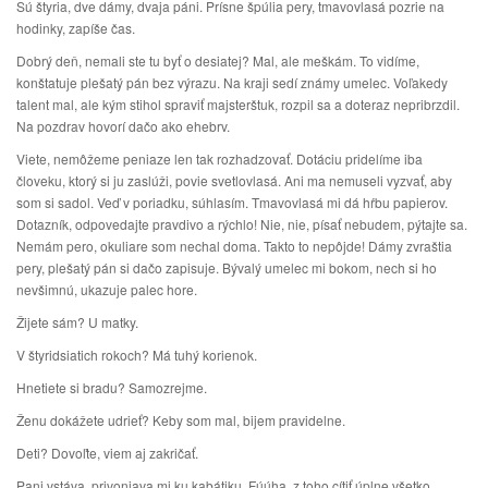
Sú štyria, dve dámy, dvaja páni. Prísne špúlia pery, tmavovlasá pozrie na
hodinky, zapíše čas.
Dobrý deň, nemali ste tu byť o desiatej? Mal, ale meškám. To vidíme,
konštatuje plešatý pán bez výrazu. Na kraji sedí známy umelec. Voľakedy
talent mal, ale kým stihol spraviť majsterštuk, rozpil sa a doteraz nepribrzdil.
Na pozdrav hovorí dačo ako ehebrv.
Viete, nemôžeme peniaze len tak rozhadzovať. Dotáciu pridelíme iba
človeku, ktorý si ju zaslúži, povie svetlovlasá. Ani ma nemuseli vyzvať, aby
som si sadol. Veď v poriadku, súhlasím. Tmavovlasá mi dá hŕbu papierov.
Dotazník, odpovedajte pravdivo a rýchlo! Nie, nie, písať nebudem, pýtajte sa.
Nemám pero, okuliare som nechal doma. Takto to nepôjde! Dámy zvraštia
pery, plešatý pán si dačo zapisuje. Bývalý umelec mi bokom, nech si ho
nevšimnú, ukazuje palec hore.
Žijete sám? U matky.
V štyridsiatich rokoch? Má tuhý korienok.
Hnetiete si bradu? Samozrejme.
Ženu dokážete udrieť? Keby som mal, bijem pravidelne.
Deti? Dovoľte, viem aj zakričať.
Pani vstáva, privoniava mi ku kabátiku. Fúúha, z toho cítiť úplne všetko.