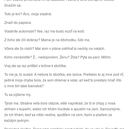
Snažím sa.
Toto je krv? Áno, moja vlastná.
Značí do papiera.
Vlastníte automobil? Nie, raz ma budú voziť na koči.
Z čoho ste žili doteraz? Mama je na dôchodku, ľúbi ma.
Včera ste čo robili? Mal som v pláne ostrihať si nechty na rukách.
Koho nenávidíte? Ž... nedopoviem. Ženu? Žida? Pýta sa pani. Mlčím.
Vraj ste sa raz prišťali v krčme k stoličke.
To nie ja, to sused. A nebola to stolička, ale lavica. Pretieklo to aj mne pod riť,
jediná moja chyba bola, že som driemal a vstal, až keď to prestalo hriať. Kto
o mne šíri také klamstvá?
Tu sa pýtame my.
Týrali ma. Strašne veľa bolo otázok, ešte napríklad, že či si chlpy z nosa
strihám v kúpeľni, alebo ich trhám hocikde a spustím na zem. Samozrejme,
že ich trhám, keď sa nikto nedíva, spúšťam na zem, trpím a plačem za
každým jedným.
Posledná skúška. Teraz nám prakticky predvediete, čo vo vás je. Doveďte ma