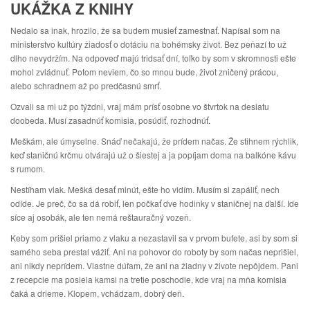
UKÁŽKA Z KNIHY
Nedalo sa inak, hrozilo, že sa budem musieť zamestnať. Napísal som na
ministerstvo kultúry žiadosť o dotáciu na bohémsky život. Bez peňazí to už
dlho nevydržím. Na odpoveď majú tridsať dní, toľko by som v skromnosti ešte
mohol zvládnuť. Potom neviem, čo so mnou bude, život zničený prácou,
alebo schradnem až po predčasnú smrť.
Ozvali sa mi už po týždni, vraj mám prísť osobne vo štvrtok na desiatu
doobeda. Musí zasadnúť komisia, posúdiť, rozhodnúť.
Meškám, ale úmyselne. Snáď nečakajú, že prídem načas. Že stihnem rýchlik,
keď staničnú krčmu otvárajú už o šiestej a ja popíjam doma na balkóne kávu
s rumom.
Nestíham vlak. Mešká desať minút, ešte ho vidím. Musím si zapáliť, nech
odíde. Je preč, čo sa dá robiť, len počkať dve hodinky v staničnej na ďalší. Ide
síce aj osobák, ale ten nemá reštauračný vozeň.
Keby som prišiel priamo z vlaku a nezastavil sa v prvom bufete, asi by som si
samého seba prestal vážiť. Ani na pohovor do roboty by som načas neprišiel,
ani nikdy neprídem. Vlastne dúfam, že ani na žiadny v živote nepôjdem. Pani
z recepcie ma posiela kamsi na tretie poschodie, kde vraj na mňa komisia
čaká a drieme. Klopem, vchádzam, dobrý deň.