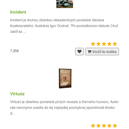
Incident
​Incident je druhou zbierkou dekadentných poviedok Václava
Kostelanského. Ilustrácie Igor Ondruš. "Po poviedkovom debute Chuť
zabiť sa ...
7,35€
Vložiť do košíka
Virtuóz
Virtuóz je zbierkou poviedok plných recesie a čierneho humoru. Autor
vás neomylne uvedie do tej najlepšej pochybnej spoločnosti široko-
ď...