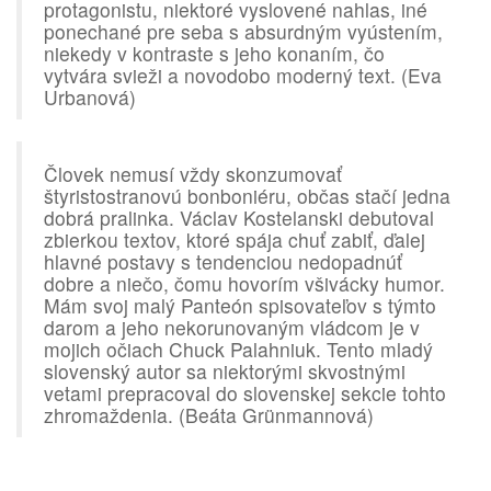
protagonistu, niektoré vyslovené nahlas, iné
ponechané pre seba s absurdným vyústením,
niekedy v kontraste s jeho konaním, čo
vytvára svieži a novodobo moderný text. (Eva
Urbanová)
Človek nemusí vždy skonzumovať
štyristostranovú bonboniéru, občas stačí jedna
dobrá pralinka. Václav Kostelanski debutoval
zbierkou textov, ktoré spája chuť zabiť, ďalej
hlavné postavy s tendenciou nedopadnúť
dobre a niečo, čomu hovorím všivácky humor.
Mám svoj malý Panteón spisovateľov s týmto
darom a jeho nekorunovaným vládcom je v
mojich očiach Chuck Palahniuk. Tento mladý
slovenský autor sa niektorými skvostnými
vetami prepracoval do slovenskej sekcie tohto
zhromaždenia. (Beáta Grünmannová)