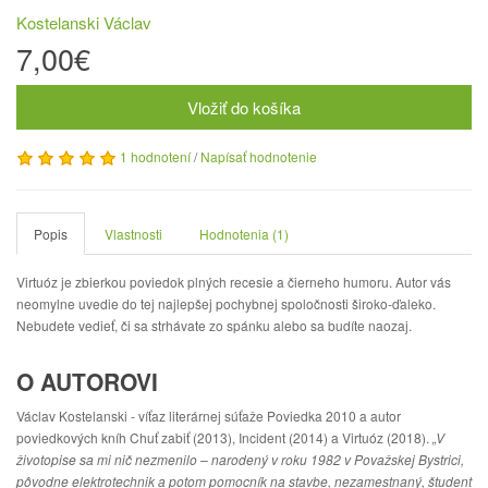
Kostelanski Václav
7,00€
Vložiť do košíka
1 hodnotení
/
Napísať hodnotenie
Popis
Vlastnosti
Hodnotenia (1)
Virtuóz je zbierkou poviedok plných recesie a čierneho humoru. Autor vás
neomylne uvedie do tej najlepšej pochybnej spoločnosti široko-ďaleko.
Nebudete vedieť, či sa strhávate zo spánku alebo sa budíte naozaj.
O AUTOROVI
Václav Kostelanski - víťaz literárnej súťaže Poviedka 2010 a autor
poviedkových kníh Chuť zabiť (2013), Incident (2014) a Virtuóz (2018).
„V
životopise sa mi nič nezmenilo – narodený v roku 1982 v Považskej Bystrici,
pôvodne elektrotechnik a potom pomocník na stavbe, nezamestnaný, študent