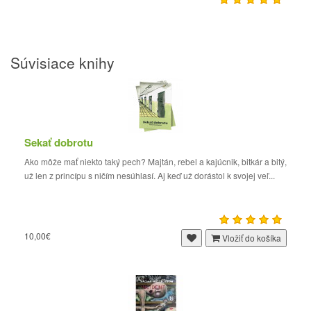
Súvisiace knihy
Sekať dobrotu
Ako môže mať niekto taký pech? Majtán, rebel a kajúcnik, bitkár a bitý,
už len z princípu s ničím nesúhlasí. Aj keď už dorástol k svojej veľ...
10,00€
Vložiť do košíka