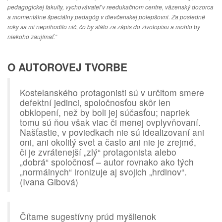
pedagogickej fakulty, vychovávateľ v reedukačnom centre, väzenský dozorca
a momentálne špeciálny pedagóg v dievčenskej polepšovni. Za posledné
roky sa mi neprihodilo nič, čo by stálo za zápis do životopisu a mohlo by
niekoho zaujímať.“
O AUTOROVEJ TVORBE
Kostelanského protagonisti sú v určitom smere
defektní jedinci, spoločnosťou skôr len
obklopení, než by boli jej súčasťou; napriek
tomu sú ňou však viac či menej ovplyvňovaní.
Našťastie, v poviedkach nie sú idealizovaní ani
oni, ani okolitý svet a často ani nie je zrejmé,
či je zvrátenejší „zlý“ protagonista alebo
„dobrá“ spoločnosť – autor rovnako ako tých
„normálnych“ ironizuje aj svojich „hrdinov“.
(Ivana Gibová)
Čítame sugestívny prúd myšlienok