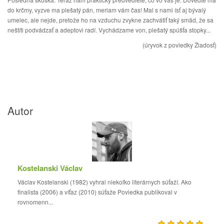
do krčmy, vyzve ma plešatý pán, meriam vám čas! Mal s nami ísť aj bývalý
umelec, ale nejde, pretože ho na vzduchu zvykne zachvátiť taký smäd, že sa
neštíti podvádzať a adeptovi radí. Vychádzame von, plešatý spúšťa stopky...
(úryvok z poviedky Žiadosť)
Autor
Kostelanski Václav
Václav Kostelanski (1982) vyhral niekoľko literárnych súťaží. Ako
finalista (2006) a víťaz (2010) súťaže Poviedka publikoval v
rovnomenn...