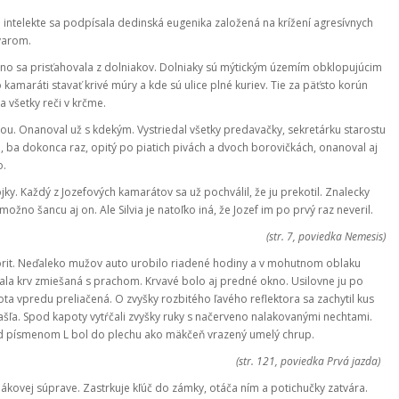
j intelekte sa podpísala dedinská eugenika založená na krížení agresívnych
varom.
dávno sa prisťahovala z dolniakov. Dolniaky sú mýtickým územím obklopujúcim
kamaráti stavať krivé múry a kde sú ulice plné kuriev. Tie za päťsto korún
a všetky reči v krčme.
avou. Onanoval už s kdekým. Vystriedal všetky predavačky, sekretárku starostu
 ba dokonca raz, opitý po piatich pivách a dvoch borovičkách, onanoval aj
o.
ojky. Každý z Jozefových kamarátov sa už pochválil, že ju prekotil. Znalecky
možno šancu aj on. Ale Silvia je natoľko iná, že Jozef im po prvý raz neveril.
(str. 7, poviedka Nemesis)
orit. Neďaleko mužov auto urobilo riadené hodiny a v mohutnom oblaku
kala krv zmiešaná s prachom. Krvavé bolo aj predné okno. Usilovne ju po
ta vpredu preliačená. O zvyšky rozbitého ľavého reflektora sa zachytil kus
mašľa. Spod kapoty vytŕčali zvyšky ruky s načerveno nalakovanými nechtami.
ad písmenom L bol do plechu ako mäkčeň vrazený umelý chrup.
(str. 121, poviedka Prvá jazda)
ákovej súprave. Zastrkuje kľúč do zámky, otáča ním a potichučky zatvára.