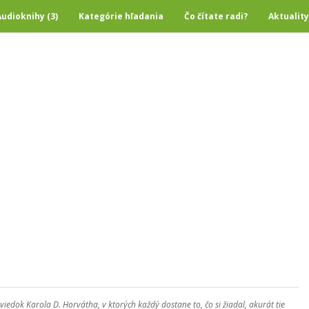
Audioknihy (3)
Kategórie hľadania
Čo čítate radi?
Aktuality
viedok Karola D. Horvátha, v ktorých každý dostane to, čo si žiadal, akurát tie