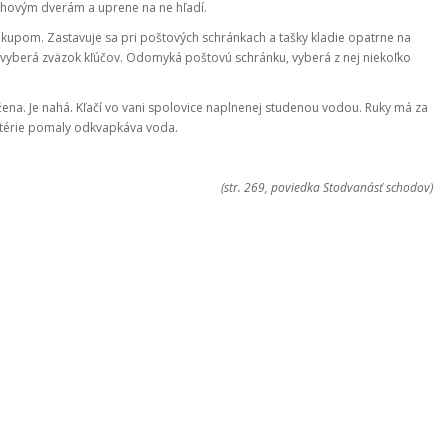
ahovým dverám a uprene na ne hľadí.
ákupom. Zastavuje sa pri poštových schránkach a tašky kladie opatrne na
h vyberá zväzok kľúčov. Odomyká poštovú schránku, vyberá z nej niekoľko
žena. Je nahá. Kľačí vo vani spolovice naplnenej studenou vodou. Ruky má za
atérie pomaly odkvapkáva voda.
(str. 269, poviedka Stodvanásť schodov)