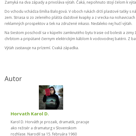
Zamyká na dva západy a privoláva výťah. Čaká, nepohnuto stojí čelom k výť
Do vchodu vchádza Emília Balogová. V oboch rukách drží plastové tašky s n
zem. Striasa si zo zeleného plášťa dažďové kvapky a z vrecka na nohaviciac
reklamných prospektov a šek na združené inkaso. Neďaleko nej hučí výťah.
Na šiestom poschodí sa v kúpeľni zamknutého bytu trasie od bolesti a zimy 
chrbtom a pripútané čiernym elektrickým káblom k vodovodnej batérii. Z b
Výťah zastavuje na prízemí. Cvaká západka.
Autor
Horvath Karol D.
Karol D. Horváth je prozaik, dramatik, pracuje
ako režisér a dramaturg v Slovenskom
rozhlase. Narodil sa 15. februára 1960