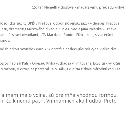
(Zoltán Németh v doslove k maďarskému prekladu knihy)
ilozofickú fakultu UPJŠ v Prešove, odbor slovenský jazyk – dejepis. Pracoval
su, dramaturg Městského divadla Zlín a Divadla Jána Palárika v Trnave.
matérskymi divadlami, s TV Markíza a Bonton Film, ako aj s viacerými
ianov.
toval zbierkou poviedok
Karol D. Horváth
a nasledujúci rok vydal ďalšie dva
doslov napísal Patrik Oriešek. Kniha vychádza v limitovanej ExEdícii k výročiu
s razbou, o dizajn sa postaral Palo Bálik, ExEdícia získala Národnú cenu za
ch a mám málo voľna, sú pre mňa vhodnou formou,
ým, čo k nemu patrí. Vnímam ich ako hudbu. Preto