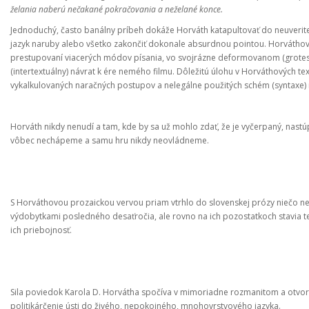
želania naberú nečakané pokračovania a neželané konce.
Jednoduchý, často banálny príbeh dokáže Horváth katapultovať do neuverit
jazyk naruby alebo všetko zakončiť dokonale absurdnou pointou. Horváth
prestupovaní viacerých módov písania, vo svojrázne deformovanom (grotesk
(intertextuálny) návrat k ére nemého filmu. Dôležitú úlohu v Horváthových te
vykalkulovaných naračných postupov a nelegálne použitých schém (syntaxe) m
Horváth nikdy nenudí a tam, kde by sa už mohlo zdať, že je vyčerpaný, nastúpi
vôbec nechápeme a samu hru nikdy neovládneme.
S Horváthovou prozaickou vervou priam vtrhlo do slovenskej prózy niečo n
výdobytkami posledného desaťročia, ale rovno na ich pozostatkoch stavia tex
ich priebojnosť.
Sila poviedok Karola D. Horvátha spočíva v mimoriadne rozmanitom a otvor
politikárčenie ústi do živého, nepokojného, ​​mnohovrstvového jazyka.