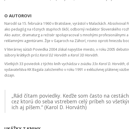
O AUTOROVI
Narodil sa 15. februára 1960 v Bratislave, vyrástol v Malackách. Absolvoval F
ako pedagóg na rôznych stupňoch škôl, odborný redaktor Slovenského rozhla
Ako autor, dramaturg a režisér spolupracoval s mnohými profesionálnymi a a
reklamnými agentúrami. Žije v Gajaroch na Záhorí, rovno oproti hniezdu boc
V literárnej súťaži Poviedka 2004 získal najvyššie miesto, v roku 2005 debu
súbory krátkych próz
Karol D2 Horváth
a
Karol 3D Horváth
.
Všetkých 33 poviedok z týchto kníh vychádza v zväzku
33x Karol D. Horváth
, 
vydavateľstva KK Bagala založeného v roku 1991 v exkluzívnej plátenej väzbe 
dizajn.
„Rád čítam poviedky. Keďže som často na cestá
cez ktorú do seba vstrebem celý príbeh so všetk
ich aj píšem.“ (Karol D. Horváth)
UKÁŽKY Z KNIHY