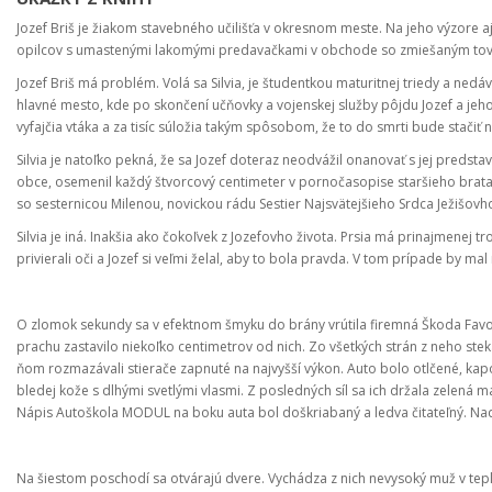
Jozef Briš je žiakom stavebného učilišťa v okresnom meste. Na jeho výzore a
opilcov s umastenými lakomými predavačkami v obchode so zmiešaným to
Jozef Briš má problém. Volá sa Silvia, je študentkou maturitnej triedy a ne
hlavné mesto, kde po skončení učňovky a vojenskej služby pôjdu Jozef a jeho 
vyfajčia vtáka a za tisíc súložia takým spôsobom, že to do smrti bude stačiť n
Silvia je natoľko pekná, že sa Jozef doteraz neodvážil onanovať s jej predst
obce, osemenil každý štvorcový centimeter v pornočasopise staršieho brata,
so sesternicou Milenou, novickou rádu Sestier Najsvätejšieho Srdca Ježišovh
Silvia je iná. Inakšia ako čokoľvek z Jozefovho života. Prsia má prinajmenej tr
privierali oči a Jozef si veľmi želal, aby to bola pravda. V tom prípade by mal 
O zlomok sekundy sa v efektnom šmyku do brány vrútila firemná Škoda Fav
prachu zastavilo niekoľko centimetrov od nich. Zo všetkých strán z neho ste
ňom rozmazávali stierače zapnuté na najvyšší výkon. Auto bolo otlčené, kapo
bledej kože s dlhými svetlými vlasmi. Z posledných síl sa ich držala zelená 
Nápis Autoškola MODUL na boku auta bol doškriabaný a ledva čitateľný. N
Na šiestom poschodí sa otvárajú dvere. Vychádza z nich nevysoký muž v tepl