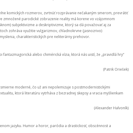
eľne komických rozmerov, zvrtnúť rozprávanie nečakaným smerom, prevrátiť
ove zmnožené parodické zobrazenie reality má korene vo vzájomnom
nom) subjektivizme a deskriptivizme, ktorý sa dá považovať aj za
xtoch zohráva využitie vulgarizmov, chladnokrvne (jasnozrivo)
yslenia, charakteristických pre neliterárny prehovor.
 fantazmagorická alebo chimérická vízia, ktorá nás uistí, že „pravidlá hry“
(Patrik Oriešek)
esmierne moderné, čo už ani nepolemizuje s postmodernistickými
tualitu, ktorá literatúru vytrháva z bezradnej skepsy a vracia myšlienkam
(Alexander Halvoník)
enom jazyku. Humor a horor, paródia a drastickosť, obscénnost a