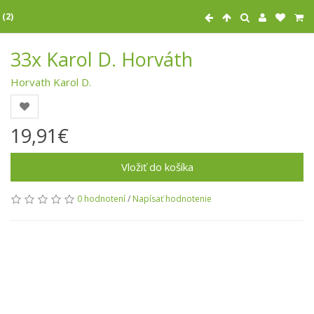
 (2)
33x Karol D. Horváth
Horvath Karol D.
19,91€
Vložiť do košíka
0 hodnotení
/
Napísať hodnotenie