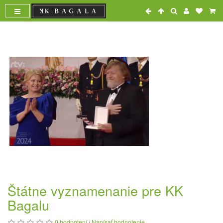
Štátne vyznamenanie pre KK
Bagalu
0 hodnotení
/
Napísať hodnotenie