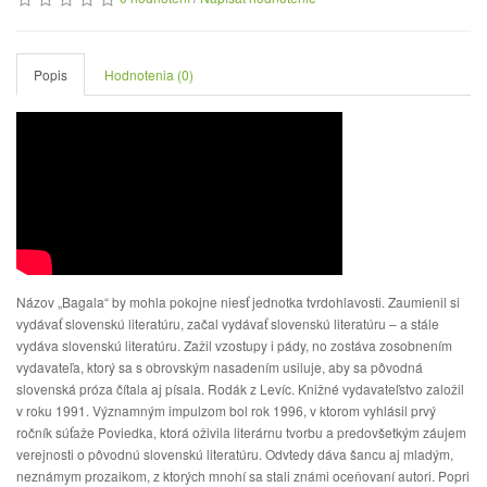
Popis
Hodnotenia (0)
Názov „Bagala“ by mohla pokojne niesť jednotka tvrdohlavosti. Zaumienil si
vydávať slovenskú literatúru, začal vydávať slovenskú literatúru – a stále
vydáva slovenskú literatúru. Zažil vzostupy i pády, no zostáva zosobnením
vydavateľa, ktorý sa s obrovským nasadením usiluje, aby sa pôvodná
slovenská próza čítala aj písala. Rodák z Levíc. Knižné vydavateľstvo založil
v roku 1991. Významným impulzom bol rok 1996, v ktorom vyhlásil prvý
ročník súťaže Poviedka, ktorá oživila literárnu tvorbu a predovšetkým záujem
verejnosti o pôvodnú slovenskú literatúru. Odvtedy dáva šancu aj mladým,
neznámym prozaikom, z ktorých mnohí sa stali známi oceňovaní autori. Popri