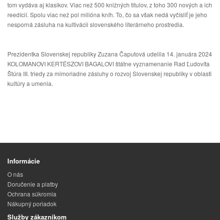
tom vydáva aj klasikov. Viac než 500 knižných titulov, z toho 300 nových a ich
reedícií. Spolu viac než pol milióna kníh. To, čo sa však nedá vyčísliť je jeho
nesporná zásluha na kultivácii slovenského literárneho prostredia.
Prezidentka Slovenskej republiky Zuzana Čaputová udelila 14. januára 2024
KOLOMANOVI KERTÉSZOVI BAGALOVI štátne vyznamenanie Rad Ľudovíta
Štúra III. triedy za mimoriadne zásluhy o rozvoj
Slovenskej republiky v oblasti
kultúry a umenia.
Informácie
O nás
Doručenie a platby
Ochrana súkromia
Nákupný poriadok
Služby zákazníkom