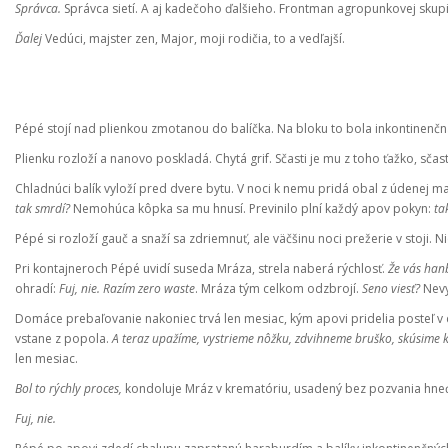
Správca.
Správca sietí. A aj kadečoho ďalšieho. Frontman agropunkovej skupiny
Ďalej
Vedúci, majster zen, Major, moji rodičia, to a vedľajší.
Pépé stojí nad plienkou zmotanou do balíčka. Na bloku to bola inkontinenčn
Plienku rozloží a nanovo poskladá. Chytá grif. Sčasti je mu z toho ťažko, sčast
Chladnúci balík vyloží pred dvere bytu. V noci k nemu pridá obal z údenej m
tak smrdí?
Nemohúca kôpka sa mu hnusí. Previnilo plní každý apov pokyn:
ta
Pépé si rozloží gauč a snaží sa zdriemnuť, ale väčšinu noci prežerie v stoji. 
Pri kontajneroch Pépé uvidí suseda Mráza, strela naberá rýchlosť.
Že vás han
ohradí:
Fuj, nie. Razím zero waste
. Mráza tým celkom odzbrojí.
Seno viesť?
Nevy
Domáce prebaľovanie nakoniec trvá len mesiac, kým apovi pridelia posteľ v do
vstane z popola.
A teraz upažíme, vystrieme nôžku, zdvihneme bruško, skúsime k
len mesiac.
Bol to rýchly proces,
kondoluje Mráz v krematóriu, usadený bez pozvania hn
Fuj, nie.