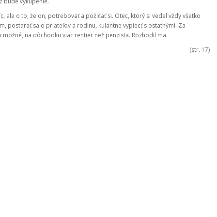
táž bude vykúpenie.
, ale o to, že on, potrebovať a požičať si. Otec, ktorý si vedel vždy všetko
m, postarať sa o priateľov a rodinu, kulantne vypiecť s ostatnými. Za
o možné, na dôchodku viac rentier než penzista. Rozhodil ma.
(str. 17)