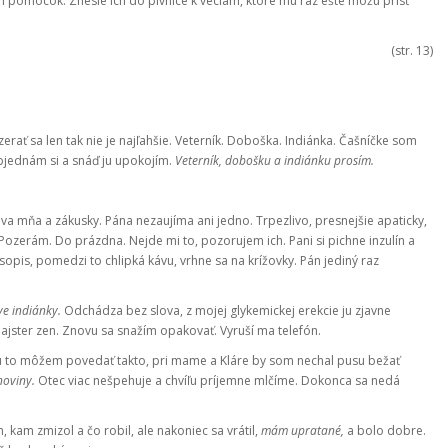
 pomôcok. Znesie ich do pivnice k veciam, ktoré mu raz ešte môžu prísť
(str. 13)
rať sa len tak nie je najľahšie. Veterník. Doboška. Indiánka. Čašníčke som
Objednám si a snáď ju upokojím.
Veterník, dobošku a indiánku prosím.
va mňa a zákusky. Pána nezaujíma ani jedno. Trpezlivo, presnejšie apaticky,
zerám. Do prázdna. Nejde mi to, pozorujem ich. Pani si pichne inzulín a
časopis, pomedzi to chlipká kávu, vrhne sa na krížovky. Pán jediný raz
ve indiánky.
Odchádza bez slova, z mojej glykemickej erekcie ju zjavne
majster zen. Znovu sa snažím opakovať. Vyruší ma telefón.
 to môžem povedať takto, pri mame a Kláre by som nechal pusu bežať
noviny.
Otec viac nešpehuje a chvíľu príjemne mlčíme. Dokonca sa nedá
am zmizol a čo robil, ale nakoniec sa vrátil,
mám upratané,
a bolo dobre.