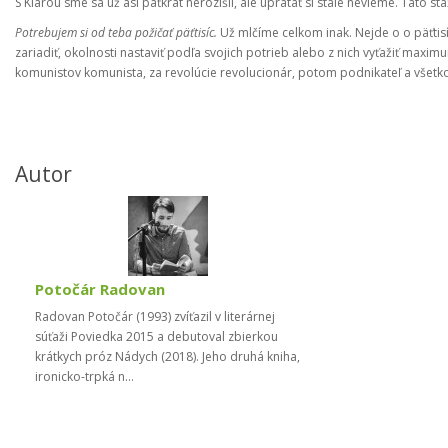
S Klárou sme sa už asi päťkrát nerozišli, ale upratať si stále nevieme. Táto s
Potrebujem si od teba požičať päťtisíc.
Už mlčíme celkom inak. Nejde o o päťtisíc
zariadiť, okolnosti nastaviť podľa svojich potrieb alebo z nich vyťažiť maximu
komunistov komunista, za revolúcie revolucionár, potom podnikateľ a všetk
Autor
Potočár Radovan
Radovan Potočár (1993) zvíťazil v literárnej
súťaži Poviedka 2015 a debutoval zbierkou
krátkych próz Nádych (2018). Jeho druhá kniha,
ironicko-trpká n...