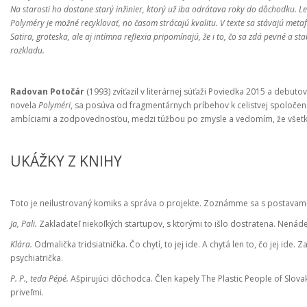
Na starosti ho dostane starý inžinier, ktorý už iba odrátava roky do dôchodku. Le
Polyméry je možné recyklovať, no časom strácajú kvalitu. V texte sa stávajú met
Satira, groteska, ale aj intímna reflexia pripomínajú, že i to, čo sa zdá pevné a
rozkladu.
Radovan Potočár
(1993) zvíťazil v literárnej súťaži Poviedka 2015 a debut
novela
Polyméri
, sa posúva od fragmentárnych príbehov k celistvej spoločens
ambíciami a zodpovednosťou, medzi túžbou po zmysle a vedomím, že všet
UKÁŽKY Z KNIHY
Toto je neilustrovaný komiks a správa o projekte. Zoznámme sa s postavami
Ja, Pali.
Zakladateľ niekoľkých startupov, s ktorými to išlo dostratena. Nenáde
Klára.
Odmalička tridsiatnička. Čo chytí, to jej ide. A chytá len to, čo jej i
psychiatrička.
P. P., teda Pépé.
Ašpirujúci dôchodca. Člen kapely The Plastic People of Slova
priveľmi.