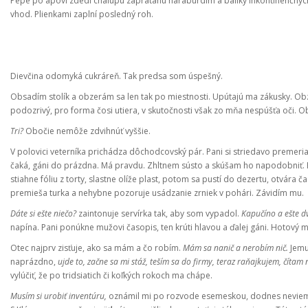
Pépé po apovi zdedí chalupu zapratanú haraburdím a balíky inkontinenčných
vhod. Plienkami zaplní posledný roh.
Dievčina odomyká cukráreň. Tak predsa som úspešný.
Obsadím stolík a obzerám sa len tak po miestnosti. Upútajú ma zákusky. Obze
podozrivý, pro forma čosi utiera, v skutočnosti však zo mňa nespúšťa oči. 
Tri?
Obočie nemôže zdvihnúť vyššie.
V polovici veterníka prichádza dôchodcovský pár. Pani si striedavo premeria
čaká, gáni do prázdna. Má pravdu. Zhltnem sústo a skúšam ho napodobniť. Po
stiahne fóliu z torty, slastne olíže plast, potom sa pustí do dezertu, otvára 
premieša turka a nehybne pozoruje usádzanie zrniek v pohári. Závidím mu.
Dáte si ešte niečo?
zaintonuje servírka tak, aby som vypadol.
Kapučíno a ešte d
napína. Pani ponúkne mužovi časopis, ten krúti hlavou a ďalej gáni. Hotový 
Otec najprv zisťuje, ako sa mám a čo robím.
Mám sa nanič a nerobím nič.
Jemu
naprázdno,
ujde to, začne sa mi stáž, teším sa do firmy, teraz raňajkujem, čítam 
vylúčiť, že po tridsiatich či koľkých rokoch ma chápe.
Musím si urobiť inventúru,
oznámil mi po rozvode esemeskou, dodnes neviem, k