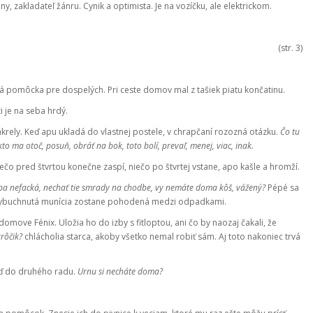
, zakladateľ žánru. Cynik a optimista. Je na vozíčku, ale elektrickom.
(str. 3)
á pomôcka pre dospelých. Pri ceste domov mal z tašiek piatu končatinu.
i je na seba hrdý.
akrely. Keď apu ukladá do vlastnej postele, v chrapčaní rozozná otázku.
Čo tu
kto ma otoč, posuň, obráť na bok, toto bolí, prevaľ, menej, viac, inak.
Niečo pred štvrtou konečne zaspí, niečo po štvrtej vstane, apo kašle a hromží.
ba nefacká, nechať tie smrady na chodbe, vy nemáte doma kôš, vážený?
Pépé sa
buchnutá munícia zostane pohodená medzi odpadkami.
move Fénix. Uložia ho do izby s fitloptou, ani čo by naozaj čakali, že
rôčik?
chlácholia starca, akoby všetko nemal robiť sám. Aj toto nakoniec trvá
eď do druhého radu.
Urnu si necháte doma?