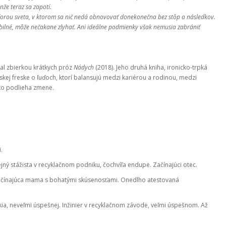
nže teraz sa zapotí.
aforou sveta, v ktorom sa nič nedá obnovovať donekonečna bez stôp a následkov.
 stabilné, môže nečakane zlyhať. Ani ideálne podmienky však nemusia zabrániť
oval zbierkou krátkych próz
Nádych
(2018). Jeho druhá kniha, ironicko-trpká
kej freske o ľuďoch, ktorí balansujú medzi kariérou a rodinou, medzi
ko podlieha zmene.
.
jný stážista v recyklačnom podniku, čochvíľa endupe. Začínajúci otec.
de. Začínajúca mama s bohatými skúsenosťami. Onedlho atestovaná
kia, neveľmi úspešnej. Inžinier v recyklačnom závode, veľmi úspešnom. Až