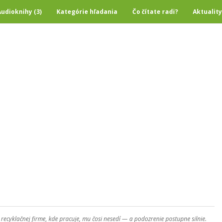
Audioknihy (3)
Kategórie hľadania
Čo čítate radi?
Aktuality
V recyklačnej firme, kde pracuje, mu čosi nesedí — a podozrenie postupne silnie.