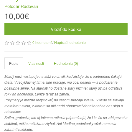
Potočár Radovan
10,00€
Vložiť do košíka
0 hodnotení
/
Napísať hodnotenie
Popis
Vlastnosti
Hodnotenia (0)
Mladý muž nastupuje na stáž vo chvíli, keď zisťuje, že s partnerkou čakajú
dieťa. V recyklačnej firme, kde pracuje, mu čosi nesedí — a podozrenie
postupne silnie. Na starosti ho dostane starý inžinier, ktorý už iba odrátava
roky do dôchodku. Lenže teraz sa zapotí.
Polyméry je možné recyklovať, no časom strácajú kvalitu. V texte sa stávajú
metaforou sveta, v ktorom sa nič nedá obnovovať donekonečna bez stôp a
následkov.
Satira, groteska, ale aj intímna reflexia pripomínajú, že i to, čo sa zdá pevné a
stabilné, môže nečakane zlyhať. Ani ideálne podmienky však nemusia
zabrániť rozkladu.