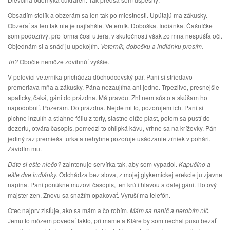
Obsadím stolík a obzerám sa len tak po miestnosti. Upútajú ma zákusky.
Obzerať sa len tak nie je najľahšie. Veterník. Doboška. Indiánka. Čašníčke
som podozrivý, pro forma čosi utiera, v skutočnosti však zo mňa nespúšťa oči.
Objednám si a snáď ju upokojím.
Veterník, dobošku a indiánku prosím.
Tri?
Obočie nemôže zdvihnúť vyššie.
V polovici veterníka prichádza dôchodcovský pár. Pani si striedavo
premeriava mňa a zákusky. Pána nezaujíma ani jedno. Trpezlivo, presnejšie
apaticky, čaká, gáni do prázdna. Má pravdu. Zhltnem sústo a skúšam ho
napodobniť. Pozerám. Do prázdna. Nejde mi to, pozorujem ich. Pani si
pichne inzulín a stiahne fóliu z torty, slastne olíže plast, potom sa pustí do
dezertu, otvára časopis, pomedzi to chlipká kávu, vrhne sa na krížovky. Pán
jediný raz premieša turka a nehybne pozoruje usádzanie zrniek v pohári.
Závidím mu.
Dáte si ešte niečo?
zaintonuje servírka tak, aby som vypadol.
Kapučíno a
ešte dve indiánky.
Odchádza bez slova, z mojej glykemickej erekcie ju zjavne
napína. Pani ponúkne mužovi časopis, ten krúti hlavou a ďalej gáni. Hotový
majster zen. Znovu sa snažím opakovať. Vyruší ma telefón.
Otec najprv zisťuje, ako sa mám a čo robím.
Mám sa nanič a nerobím nič.
Jemu to môžem povedať takto, pri mame a Kláre by som nechal pusu bežať