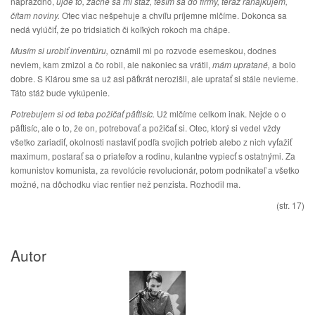
naprázdno,
ujde to, začne sa mi stáž, teším sa do firmy, teraz raňajkujem,
čítam noviny.
Otec viac nešpehuje a chvíľu príjemne mlčíme. Dokonca sa
nedá vylúčiť, že po tridsiatich či koľkých rokoch ma chápe.
Musím si urobiť inventúru,
oznámil mi po rozvode esemeskou, dodnes
neviem, kam zmizol a čo robil, ale nakoniec sa vrátil,
mám upratané,
a bolo
dobre. S Klárou sme sa už asi päťkrát nerozišli, ale upratať si stále nevieme.
Táto stáž bude vykúpenie.
Potrebujem si od teba požičať päťtisíc.
Už mlčíme celkom inak. Nejde o o
päťtisíc, ale o to, že on, potrebovať a požičať si. Otec, ktorý si vedel vždy
všetko zariadiť, okolnosti nastaviť podľa svojich potrieb alebo z nich vyťažiť
maximum, postarať sa o priateľov a rodinu, kulantne vypiecť s ostatnými. Za
komunistov komunista, za revolúcie revolucionár, potom podnikateľ a všetko
možné, na dôchodku viac rentier než penzista. Rozhodil ma.
(str. 17)
Autor