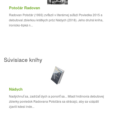
Potočár Radovan
Radovan Potočár (1993) zvíťazil v literárnej súťaži Poviedka 2015 a
debutoval zbierkou krátkych próz Nádych (2018). Jeho druhá kniha,
ironicko-trpká n...
Súvisiace knihy
Nádych
Nadýchnuť sa, zadržať dych a ponoriť sa... Mladí hrdinovia debutovej
zbierky poviedok Radovana Potočára sa strácajú, aby sa vzápätí
zjavili kdesi inde...