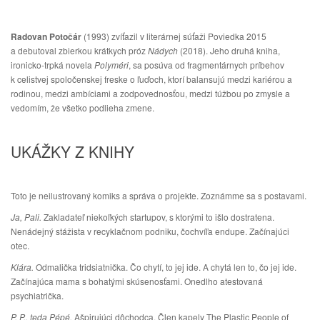
Radovan Potočár
(1993) zvíťazil v literárnej súťaži Poviedka 2015
a debutoval zbierkou krátkych próz
Nádych
(2018). Jeho druhá kniha,
ironicko-trpká novela
Polyméri
, sa posúva od fragmentárnych príbehov
k celistvej spoločenskej freske o ľuďoch, ktorí balansujú medzi kariérou a
rodinou, medzi ambíciami a zodpovednosťou, medzi túžbou po zmysle a
vedomím, že všetko podlieha zmene.
UKÁŽKY Z KNIHY
Toto je neilustrovaný komiks a správa o projekte. Zoznámme sa s postavami.
Ja, Pali.
Zakladateľ niekoľkých startupov, s ktorými to išlo dostratena.
Nenádejný stážista v recyklačnom podniku, čochvíľa endupe. Začínajúci
otec.
Klára.
Odmalička tridsiatnička. Čo chytí, to jej ide. A chytá len to, čo jej ide.
Začínajúca mama s bohatými skúsenosťami. Onedlho atestovaná
psychiatrička.
P. P., teda Pépé.
Ašpirujúci dôchodca. Člen kapely The Plastic People of