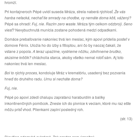
hromží.
Pri kontajneroch Pépé uvidí suseda Mráza, strela naberá rýchlosť.
Že vás
hanba nefacká, nechať tie smrady na chodbe, vy nemáte doma kôš, vážený?
Pépé sa ohradí:
Fuj, nie. Razím zero waste
. Mráza tým celkom odzbrojí.
Seno
viesť?
Nevybuchnutá munícia zostane pohodená medzi odpadkami.
Domáce prebaľovanie nakoniec trvá len mesiac, kým apovi pridelia posteľ v
domove Fénix. Uložia ho do izby s fitloptou, ani čo by naozaj čakali, že
vstane z popola.
A teraz upažíme, vystrieme nôžku, zdvihneme bruško,
skúsime krôčik?
chlácholia starca, akoby všetko nemal robiť sám. Aj toto
nakoniec trvá len mesiac.
Bol to rýchly proces,
kondoluje Mráz v krematóriu, usadený bez pozvania
hneď do druhého radu.
Urnu si necháte doma?
Fuj, nie.
Pépé po apovi zdedí chalupu zapratanú haraburdím a balíky
inkontinenčných pomôcok. Znesie ich do pivnice k veciam, ktoré mu raz ešte
môžu prísť vhod. Plienkami zaplní posledný roh.
(str. 13)
Dievčina odomyká cukráreň. Tak predsa som úspešný.