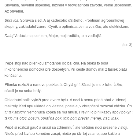
Slovakia, neveľmi úspešnej. Inžinier v recyklačnom závode, veľmi úspešnom.
Až priveľmi.
Správca.
Správca sietí. A aj kadečoho ďalšieho. Frontman agropunkovej
skupiny, zakladateľ žánru. Cynik a optimista. Je na vozíčku, ale elektrickom.
Ďalej
Vedúci, majster zen, Major, moji rodičia, to a vedľajší.
(str. 3)
Pépé stojí nad plienkou zmotanou do balíčka. Na bloku to bola
inkontinenčná pomôcka pre dospelých. Pri ceste domov mal z tašiek piatu
končatinu.
Plienku rozloží a nanovo poskladá. Chytá grif. Sčasti je mu z toho ťažko,
sčasti je na seba hrdý.
Chladnúci balík vyloží pred dvere bytu. V noci k nemu pridá obal z údenej
makrely. Keď apu ukladá do vlastnej postele, v chrapčaní rozozná otázku.
Čo
tu tak smrdí?
Nemohúca kôpka sa mu hnusí. Previnilo plní každý apov pokyn:
takto ma otoč, posuň, obráť na bok, toto bolí, prevaľ, menej, viac, inak.
Pépé si rozloží gauč a snaží sa zdriemnuť, ale väčšinu noci prežerie v stoji.
Niečo pred štvrtou konečne zaspí, niečo po štvrtej vstane, apo kašle a