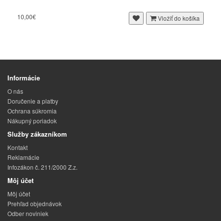
10,00€
Vložiť do košíka
Informácie
O nás
Doručenie a platby
Ochrana súkromia
Nákupný poriadok
Služby zákazníkom
Kontakt
Reklamácie
Infozákon č. 211/2000 Z.z.
Môj účet
Môj účet
Prehľad objednávok
Odber noviniek