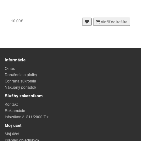
10,00€
Vložiť do košíka
Informácie
O nás
Doručenie a platby
Ochrana súkromia
Nákupný poriadok
Služby zákazníkom
Kontakt
Reklamácie
Infozákon č. 211/2000 Z.z.
Môj účet
Môj účet
Prehľad objednávok