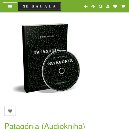
Patagónia (Audiokniha)