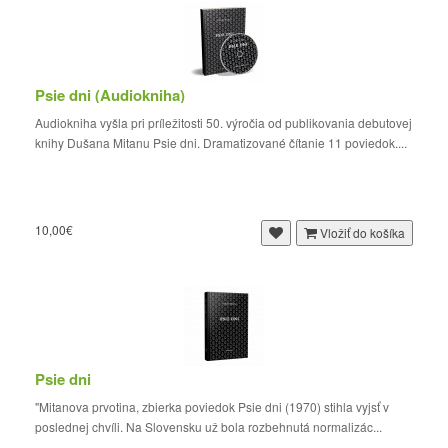
Psie dni (Audiokniha)
Audiokniha vyšla pri príležitosti 50. výročia od publikovania debutovej
knihy Dušana Mitanu Psie dni. Dramatizované čítanie 11 poviedok....
10,00€
Vložiť do košíka
Psie dni
"Mitanova prvotina, zbierka poviedok Psie dni (1970) stihla vyjsť v
poslednej chvíli. Na Slovensku už bola rozbehnutá normalizác...