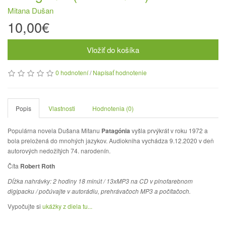
Mitana Dušan
10,00€
Vložiť do košíka
0 hodnotení
/
Napísať hodnotenie
Popis
Vlastnosti
Hodnotenia (0)
Populárna novela Dušana Mitanu
Patagónia
vyšla prvýkrát v roku 1972 a
bola preložená do mnohých jazykov. Audiokniha vychádza 9.12.2020 v deň
autorových nedožitých 74. narodenín.
Číta
Robert Roth
Dĺžka nahrávky: 2 hodiny 18 minút / 13xMP3 na CD v plnofarebnom
digipacku / počúvajte v autorádiu, prehrávačoch MP3 a počítačoch.
Vypočujte si
ukážky z diela tu...