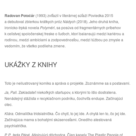
Radovan Potočár
(1993) zvíťazil v literárnej súťaži Poviedka 2015
a debutoval zbierkou krátkych próz
Nádych
(2018). Jeho druhá kniha,
ironicko-trpká novela
Polyméri
, sa posúva od fragmentárnych príbehov
k celistvej spoločenskej freske o ľuďoch, ktorí balansujú medzi kariérou a
rodinou, medzi ambíciami a zodpovednosťou, medzi túžbou po zmysle a
vedomím, že všetko podlieha zmene.
UKÁŽKY Z KNIHY
Toto je neilustrovaný komiks a správa o projekte. Zoznámme sa s postavami.
Ja, Pali.
Zakladateľ niekoľkých startupov, s ktorými to išlo dostratena.
Nenádejný stážista v recyklačnom podniku, čochvíľa endupe. Začínajúci
otec.
Klára.
Odmalička tridsiatnička. Čo chytí, to jej ide. A chytá len to, čo jej ide.
Začínajúca mama s bohatými skúsenosťami. Onedlho atestovaná
psychiatrička.
P. P., teda Pépé.
Ašpirujúci dôchodca. Člen kapely The Plastic People of