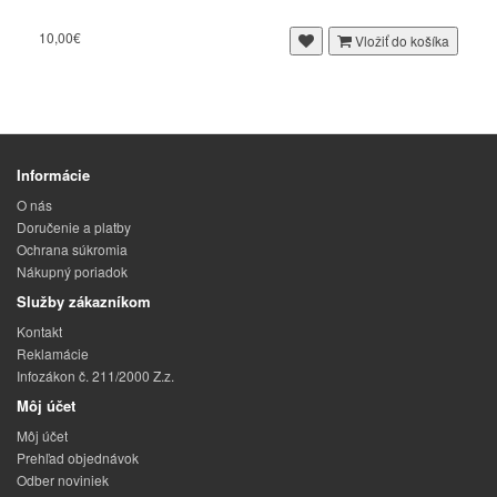
10,00€
Vložiť do košíka
Informácie
O nás
Doručenie a platby
Ochrana súkromia
Nákupný poriadok
Služby zákazníkom
Kontakt
Reklamácie
Infozákon č. 211/2000 Z.z.
Môj účet
Môj účet
Prehľad objednávok
Odber noviniek