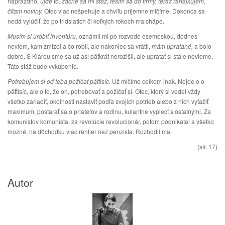
naprázdno,
ujde to, začne sa mi stáž, teším sa do firmy, teraz raňajkujem,
čítam noviny.
Otec viac nešpehuje a chvíľu príjemne mlčíme. Dokonca sa
nedá vylúčiť, že po tridsiatich či koľkých rokoch ma chápe.
Musím si urobiť inventúru,
oznámil mi po rozvode esemeskou, dodnes
neviem, kam zmizol a čo robil, ale nakoniec sa vrátil,
mám upratané,
a bolo
dobre. S Klárou sme sa už asi päťkrát nerozišli, ale upratať si stále nevieme.
Táto stáž bude vykúpenie.
Potrebujem si od teba požičať päťtisíc.
Už mlčíme celkom inak. Nejde o o
päťtisíc, ale o to, že on, potrebovať a požičať si. Otec, ktorý si vedel vždy
všetko zariadiť, okolnosti nastaviť podľa svojich potrieb alebo z nich vyťažiť
maximum, postarať sa o priateľov a rodinu, kulantne vypiecť s ostatnými. Za
komunistov komunista, za revolúcie revolucionár, potom podnikateľ a všetko
možné, na dôchodku viac rentier než penzista. Rozhodil ma.
(str. 17)
Autor