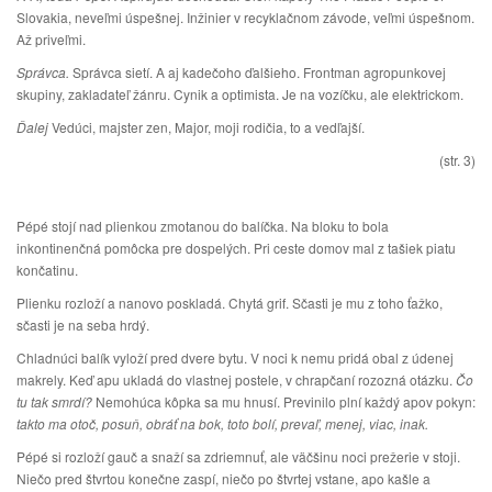
Slovakia, neveľmi úspešnej. Inžinier v recyklačnom závode, veľmi úspešnom.
Až priveľmi.
Správca.
Správca sietí. A aj kadečoho ďalšieho. Frontman agropunkovej
skupiny, zakladateľ žánru. Cynik a optimista. Je na vozíčku, ale elektrickom.
Ďalej
Vedúci, majster zen, Major, moji rodičia, to a vedľajší.
(str. 3)
Pépé stojí nad plienkou zmotanou do balíčka. Na bloku to bola
inkontinenčná pomôcka pre dospelých. Pri ceste domov mal z tašiek piatu
končatinu.
Plienku rozloží a nanovo poskladá. Chytá grif. Sčasti je mu z toho ťažko,
sčasti je na seba hrdý.
Chladnúci balík vyloží pred dvere bytu. V noci k nemu pridá obal z údenej
makrely. Keď apu ukladá do vlastnej postele, v chrapčaní rozozná otázku.
Čo
tu tak smrdí?
Nemohúca kôpka sa mu hnusí. Previnilo plní každý apov pokyn:
takto ma otoč, posuň, obráť na bok, toto bolí, prevaľ, menej, viac, inak.
Pépé si rozloží gauč a snaží sa zdriemnuť, ale väčšinu noci prežerie v stoji.
Niečo pred štvrtou konečne zaspí, niečo po štvrtej vstane, apo kašle a