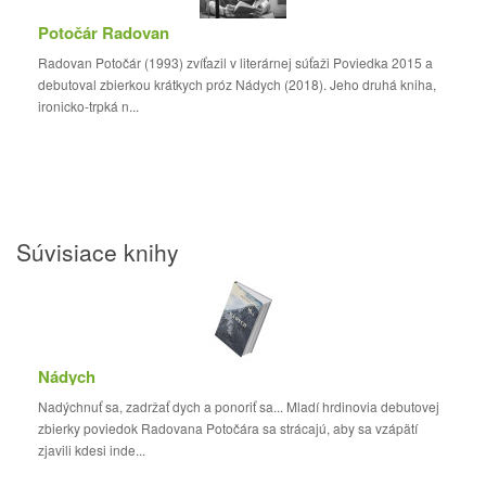
Potočár Radovan
Radovan Potočár (1993) zvíťazil v literárnej súťaži Poviedka 2015 a
debutoval zbierkou krátkych próz Nádych (2018). Jeho druhá kniha,
ironicko-trpká n...
Súvisiace knihy
Nádych
Nadýchnuť sa, zadržať dych a ponoriť sa... Mladí hrdinovia debutovej
zbierky poviedok Radovana Potočára sa strácajú, aby sa vzápätí
zjavili kdesi inde...