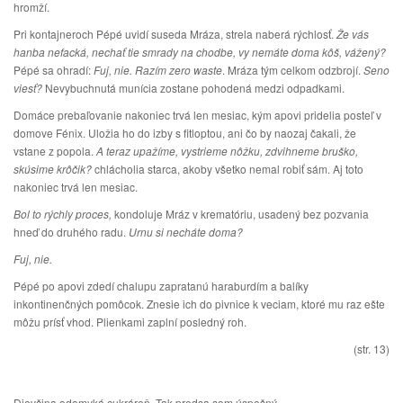
hromží.
Pri kontajneroch Pépé uvidí suseda Mráza, strela naberá rýchlosť.
Že vás
hanba nefacká, nechať tie smrady na chodbe, vy nemáte doma kôš, vážený?
Pépé sa ohradí:
Fuj, nie. Razím zero waste
. Mráza tým celkom odzbrojí.
Seno
viesť?
Nevybuchnutá munícia zostane pohodená medzi odpadkami.
Domáce prebaľovanie nakoniec trvá len mesiac, kým apovi pridelia posteľ v
domove Fénix. Uložia ho do izby s fitloptou, ani čo by naozaj čakali, že
vstane z popola.
A teraz upažíme, vystrieme nôžku, zdvihneme bruško,
skúsime krôčik?
chlácholia starca, akoby všetko nemal robiť sám. Aj toto
nakoniec trvá len mesiac.
Bol to rýchly proces,
kondoluje Mráz v krematóriu, usadený bez pozvania
hneď do druhého radu.
Urnu si necháte doma?
Fuj, nie.
Pépé po apovi zdedí chalupu zapratanú haraburdím a balíky
inkontinenčných pomôcok. Znesie ich do pivnice k veciam, ktoré mu raz ešte
môžu prísť vhod. Plienkami zaplní posledný roh.
(str. 13)
Dievčina odomyká cukráreň. Tak predsa som úspešný.