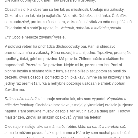
Obsadím stolík a obzerám sa len tak po miestnosti. Upútajú ma zákusky.
Obzerať sa len tak nie je najľahšie. Veterník. Doboška. Indiánka. Čašníčke
som podozrivý, pro forma čosi utiera, v skutočnosti však zo mňa nespúšťa oči.
Objednám si a snáď ju upokojím.
Veterník, dobošku a indiánku prosím.
Tri?
Obočie nemôže zdvihnúť vyššie.
V polovici veterníka prichádza dôchodcovský pár. Pani si striedavo
premeriava mňa a zákusky. Pána nezaujíma ani jedno. Trpezlivo, presnejšie
apaticky, čaká, gáni do prázdna. Má pravdu. Zhltnem sústo a skúšam ho
napodobniť. Pozerám. Do prázdna. Nejde mi to, pozorujem ich. Pani si
pichne inzulín a stiahne fóliu z torty, slastne olíže plast, potom sa pustí do
dezertu, otvára časopis, pomedzi to chlipká kávu, vrhne sa na krížovky. Pán
jediný raz premieša turka a nehybne pozoruje usádzanie zrniek v pohári.
Závidím mu.
Dáte si ešte niečo?
zaintonuje servírka tak, aby som vypadol.
Kapučíno a
ešte dve indiánky.
Odchádza bez slova, z mojej glykemickej erekcie ju zjavne
napína. Pani ponúkne mužovi časopis, ten krúti hlavou a ďalej gáni. Hotový
majster zen. Znovu sa snažím opakovať. Vyruší ma telefón.
Otec najprv zisťuje, ako sa mám a čo robím.
Mám sa nanič a nerobím nič.
Jemu to môžem povedať takto, pri mame a Kláre by som nechal pusu bežať