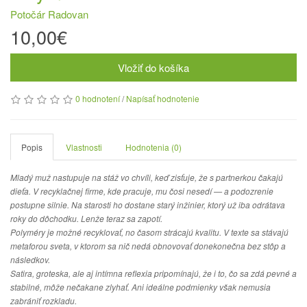
Potočár Radovan
10,00€
Vložiť do košíka
0 hodnotení
/
Napísať hodnotenie
Popis
Vlastnosti
Hodnotenia (0)
Mladý muž nastupuje na stáž vo chvíli, keď zisťuje, že s partnerkou čakajú
dieťa. V recyklačnej firme, kde pracuje, mu čosi nesedí — a podozrenie
postupne silnie. Na starosti ho dostane starý inžinier, ktorý už iba odrátava
roky do dôchodku. Lenže teraz sa zapotí.
Polyméry je možné recyklovať, no časom strácajú kvalitu. V texte sa stávajú
metaforou sveta, v ktorom sa nič nedá obnovovať donekonečna bez stôp a
následkov.
Satira, groteska, ale aj intímna reflexia pripomínajú, že i to, čo sa zdá pevné a
stabilné, môže nečakane zlyhať. Ani ideálne podmienky však nemusia
zabrániť rozkladu.